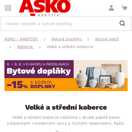
ASKO - NÁBYTEK
Bytové doplňky
Bytový textil
Koberce
Velké a střední koberce
Velké a střední koberce
Velké a střední koberce nabízíme v široké paletě barev
s klasickými i moderními vzory a různými vlastnostmi. Každý
kusový koberec, který si vyberete podle vlastních představ, se