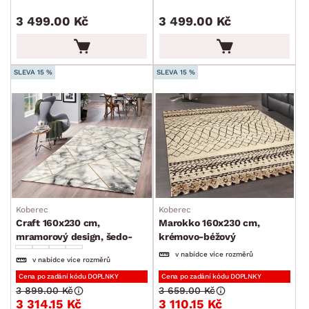
Ručníky a osušky
3 499.00 Kč
3 499.00 Kč
Povlečení a prostěradla
Závěsy a žaluzie
Kuchyňský textil
SLEVA 15 %
SLEVA 15 %
Dekorace
Stolování a vaření
Zahradní doplňky
Osvětlení
Ukládání a organizace
Koberec
Koberec
Drobné bytové doplňky
Craft 160x230 cm,
Marokko 160x230 cm,
Vánoce
mramorový design, šedo-
krémovo-béžový
zlatý
v nabídce více rozměrů
Velikonoce
v nabídce více rozměrů
Cena po zadání kódu DOPLNKY
Cena po zadání kódu DOPLNKY
Sedací soupravy a pohovky
Sestavy a stěny
Drobný nábytek
Spotřebiče
3 899.00 Kč
3 659.00 Kč
BARVA
3 314.15 Kč
3 110.15 Kč