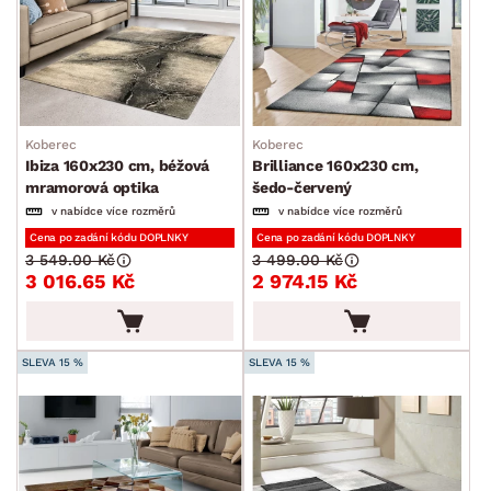
Koberec
Koberec
Ibiza 160x230 cm, béžová
Brilliance 160x230 cm,
mramorová optika
šedo-červený
v nabídce více rozměrů
v nabídce více rozměrů
Cena po zadání kódu DOPLNKY
Cena po zadání kódu DOPLNKY
3 549.00 Kč
3 499.00 Kč
3 016.65 Kč
2 974.15 Kč
SLEVA 15 %
SLEVA 15 %