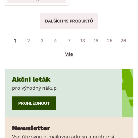
DALŠÍCH 15 PRODUKTŮ
1
2
3
4
7
13
19
25
26
Vše
Akční leták
pro výhodný nákup
PROHLÉDNOUT
Newsletter
Vyplňte svou e-mailovou adresu a nechte si