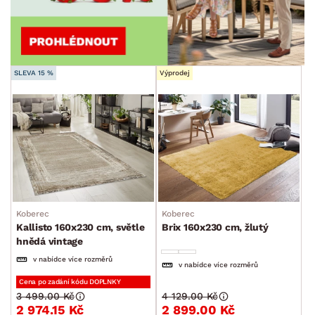
SLEVA 15 %
Výprodej
Koberec
Koberec
Kallisto 160x230 cm, světle
Brix 160x230 cm, žlutý
hnědá vintage
v nabídce více rozměrů
v nabídce více rozměrů
Cena po zadání kódu DOPLNKY
3 499.00 Kč
4 129.00 Kč
2 974.15 Kč
2 899.00 Kč