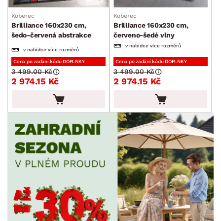
Koberec
Koberec
Brilliance 160x230 cm,
Brilliance 160x230 cm,
šedo-červená abstrakce
červeno-šedé vlny
v nabídce více rozměrů
v nabídce více rozměrů
Cena po zadání kódu DOPLNKY
Cena po zadání kódu DOPLNKY
3 499.00 Kč
3 499.00 Kč
2 974.15 Kč
2 974.15 Kč