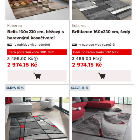
Koberec
Koberec
Belis 160x230 cm, béžový s
Brilliance 160x230 cm, šedý
barevnými kosočtverci
v nabídce více rozměrů
v nabídce více rozměrů
Cena po zadání kódu DOPLNKY
Cena po zadání kódu DOPLNKY
3 499.00 Kč
3 499.00 Kč
2 974.15 Kč
2 974.15 Kč
SLEVA 15 %
SLEVA 15 %