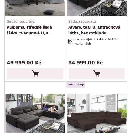
Sedací souprava
Sedací souprava
Alabama, středně šedá
Alvaro, tvar U, antracitová
látka, tvar pravé U, s
látka, bez rozkladu
rozkladem
na prodejnách také v dalších
variantách
49 999.00 Kč
64 999.00 Kč
Jen e-shop