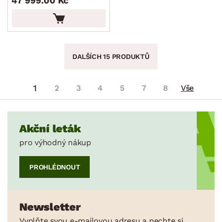
47 999.00 Kč
DALŠÍCH 15 PRODUKTŮ
1
2
3
4
5
7
8
Vše
Akční leták
pro výhodný nákup
PROHLÉDNOUT
Newsletter
Vyplňte svou e-mailovou adresu a nechte si