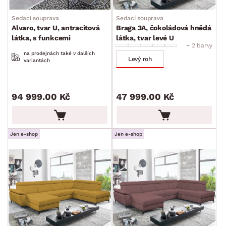
Sedací souprava
Sedací souprava
Alvaro, tvar U, antracitová
Braga 3A, čokoládová hnědá
látka, s funkcemi
látka, tvar levé U
+ 2 barvy
na prodejnách také v dalších
Levý roh
variantách
94 999.00 Kč
47 999.00 Kč
Jen e-shop
Jen e-shop