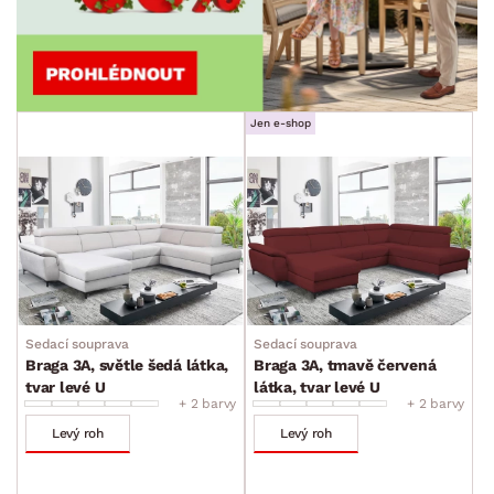
Jen e-shop
Sedací souprava
Sedací souprava
Braga 3A, světle šedá látka,
Braga 3A, tmavě červená
tvar levé U
látka, tvar levé U
+ 2 barvy
+ 2 barvy
Levý roh
Levý roh