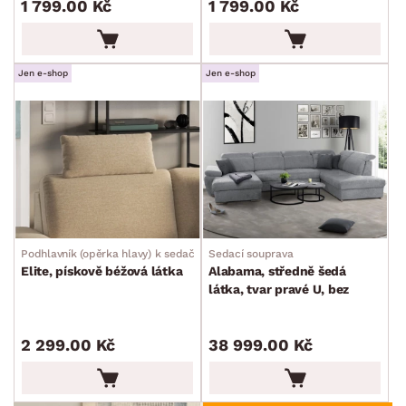
1 799.00 Kč
1 799.00 Kč
ROZMĚRY
Jen e-shop
Jen e-shop
MATERIÁL
min.
cm
max.
cm
FUNKCE
min.
cm
max.
cm
ZPŮSOB PROVEDENÍ
min.
cm
max.
cm
STYL
Podhlavník (opěrka hlavy) k sedačce
Sedací souprava
min.
cm
max.
cm
Elite, pískově béžová látka
Alabama, středně šedá
látka, tvar pravé U, bez
MÍSTNOST
rozkladu
min.
cm
max.
cm
2 299.00 Kč
38 999.00 Kč
ZNAČKA
SKLADOVOST