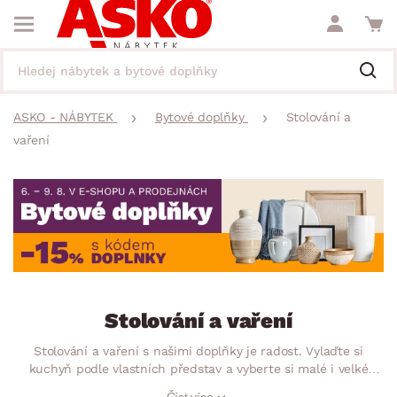
ASKO - NÁBYTEK
Bytové doplňky
Stolování a
vaření
Stolování a vaření
Stolování a vaření s našimi doplňky je radost. Vylaďte si
kuchyň podle vlastních představ a vyberte si malé i velké
pomocníky, u kterých oceníte hlavně jejich praktičnost.
Číst více