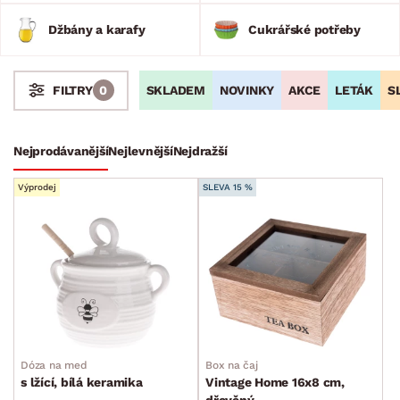
Džbány a karafy
Cukrářské potřeby
SKLADEM
NOVINKY
AKCE
LETÁK
S
FILTRY
0
Stoly a stolky
Křesla a sezení
Židle a lavice
Postele
Šatní skříně
Rošty
Matrace
Komody, skříňky a vitríny
Bytové doplňky
Nejprodávanější
Nejlevnější
Nejdražší
Bytový textil
Výprodej
SLEVA 15 %
Dekorace
Stolování a vaření
Hrnce
Metly a mašlovačky
Mísy a misky
Obracečky
Dóza na med
Box na čaj
Ostatní kuchyňské pomůcky
s lžící, bílá keramika
Vintage Home 16x8 cm,
dřevěný