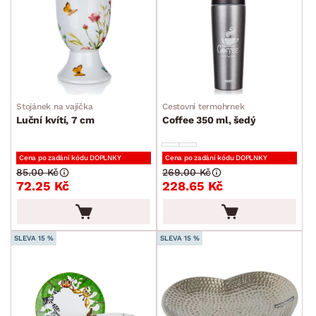
min.
cm
max.
cm
POVRCHOVÁ ÚPRAVA
min.
cm
max.
cm
STYL
min.
cm
max.
cm
MÍSTNOST
Stojánek na vajíčka
Cestovní termohrnek
Luční kvítí, 7 cm
Coffee 350 ml, šedý
ZNAČKA
Cena po zadání kódu DOPLNKY
Cena po zadání kódu DOPLNKY
85.00 Kč
269.00 Kč
SKLADOVOST
72.25 Kč
228.65 Kč
SLEVA 15 %
SLEVA 15 %