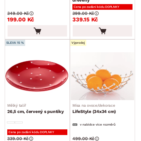
Pánve
Cena po zadání kódu DOPLNKY
Plechy a pekáče
349.00 Kč
399.00 Kč
199.00 Kč
339.15 Kč
Příbory
Vařečky a naběračky
Jídelní servis
SLEVA 15 %
Výprodej
Sklenice a skleničky
Příslušenství ke kávě a čaji
Kuchyňské nože
Dózy
Džbány a karafy
Cukrářské potřeby
Mělký talíř
Mísa na ovoce/dekorace
26,5 cm, červený s puntíky
LifeStyle (34x34 cm)
Zahradní doplňky
v nabídce více rozměrů
Osvětlení
Cena po zadání kódu DOPLNKY
339.00 Kč
499.00 Kč
Ukládání a organizace