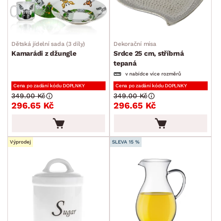
Dětská jídelní sada (3 díly)
Dekorační mísa
Kamarádi z džungle
Srdce 25 cm, stříbrná
tepaná
v nabídce více rozměrů
Cena po zadání kódu DOPLNKY
Cena po zadání kódu DOPLNKY
349.00 Kč
349.00 Kč
296.65 Kč
296.65 Kč
Výprodej
SLEVA 15 %