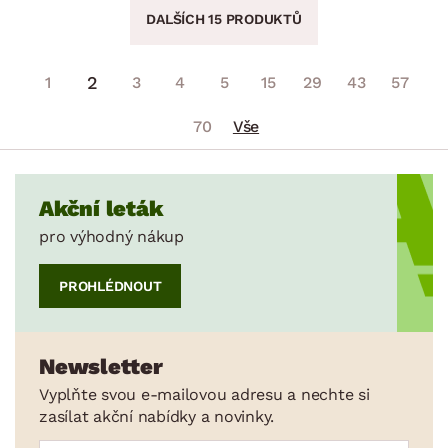
DALŠÍCH 15 PRODUKTŮ
2
1
3
4
5
15
29
43
57
70
Vše
Akční leták
pro výhodný nákup
PROHLÉDNOUT
Newsletter
Vyplňte svou e-mailovou adresu a nechte si
zasílat akční nabídky a novinky.