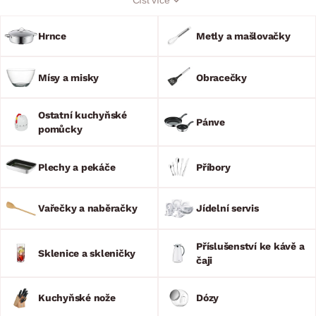
Kuchyňské potřeby a doplňky navíc oživí každou kuchyň a
jídelnu. Vychutnejte si Vaše výtečné pokrmy a prožijte
bezstarostné stolování s rodinou nebo přáteli. Náš sortiment
Hrnce
Metly a mašlovačky
je opravdu široký!
Mísy a misky
Obracečky
Ostatní kuchyňské
Pánve
pomůcky
Plechy a pekáče
Příbory
Vařečky a naběračky
Jídelní servis
Příslušenství ke kávě a
Sklenice a skleničky
čaji
Kuchyňské nože
Dózy