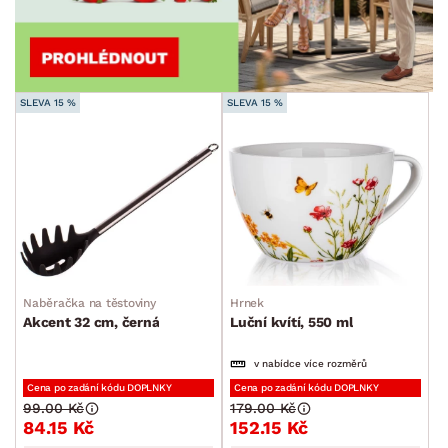
SLEVA 15 %
SLEVA 15 %
Naběračka na těstoviny
Hrnek
Akcent 32 cm, černá
Luční kvítí, 550 ml
v nabídce více rozměrů
Cena po zadání kódu DOPLNKY
Cena po zadání kódu DOPLNKY
99.00 Kč
179.00 Kč
84.15 Kč
152.15 Kč