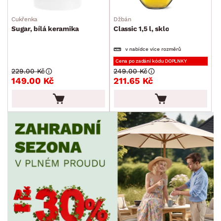
Cukřenka
Džbán
Sugar, bílá keramika
Classic 1,5 l, sklo
v nabídce více rozměrů
Cena po zadání kódu DOPLNKY
229.00 Kč
249.00 Kč
149.00 Kč
211.65 Kč