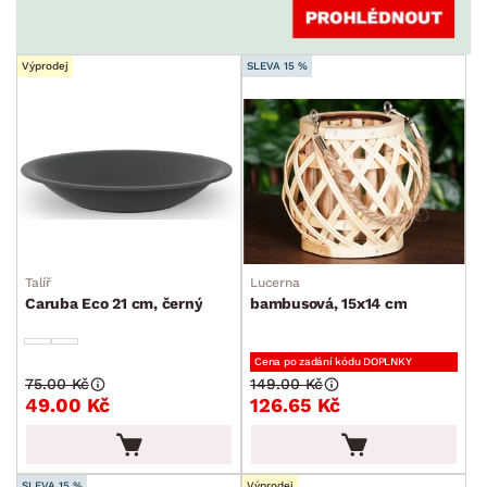
Výprodej
SLEVA 15 %
Talíř
Lucerna
Caruba Eco 21 cm, černý
bambusová, 15x14 cm
Cena po zadání kódu DOPLNKY
75.00 Kč
149.00 Kč
49.00 Kč
126.65 Kč
SLEVA 15 %
Výprodej