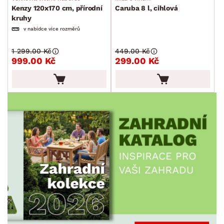
DEKOR
Kenzy 120x170 cm, přírodní
Caruba 8 l, cihlová
kruhy
v nabídce více rozměrů
ROZMĚRY
1 299.00 Kč
449.00 Kč
999.00 Kč
299.00 Kč
MATERIÁL
min.
cm
max.
cm
FUNKCE
min.
cm
max.
cm
POVRCHOVÁ ÚPRAVA
min.
cm
max.
cm
STYL
MÍSTNOST
SKLADOVOST