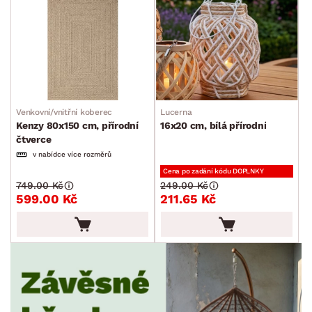
Venkovní/vnitřní koberec
Lucerna
Kenzy 80x150 cm, přírodní
16x20 cm, bílá přírodní
čtverce
v nabídce více rozměrů
Cena po zadání kódu DOPLNKY
749.00 Kč
249.00 Kč
599.00 Kč
211.65 Kč