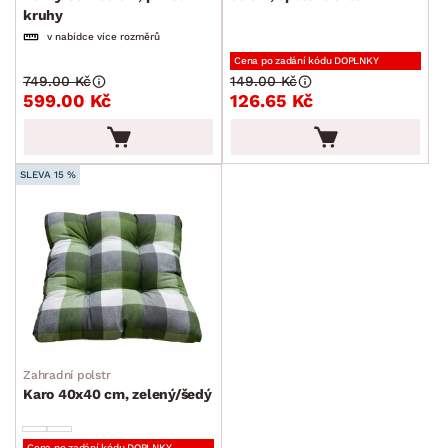
kruhy
v nabídce více rozměrů
Cena po zadání kódu DOPLNKY
749.00 Kč
149.00 Kč
599.00 Kč
126.65 Kč
SLEVA 15 %
Zahradní polstr
Karo 40x40 cm, zelený/šedý
Cena po zadání kódu DOPLNKY