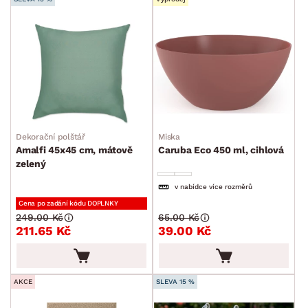
Dekorační polštář
Miska
Amalfi 45x45 cm, mátově
Caruba Eco 450 ml, cihlová
zelený
v nabídce více rozměrů
Cena po zadání kódu DOPLNKY
249.00 Kč
65.00 Kč
211.65 Kč
39.00 Kč
AKCE
SLEVA 15 %