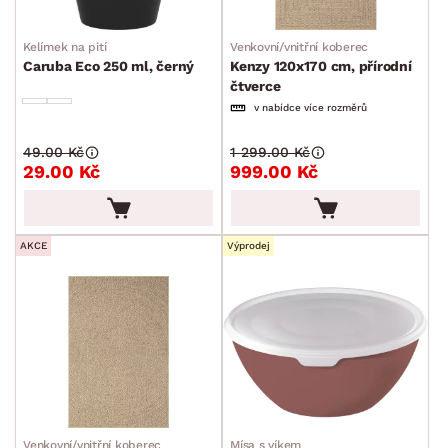
Zahradní textil
Kelímek na pití
Venkovní/vnitřní koberec
Ostatní zahradní doplňky
Caruba Eco 250 ml, černý
Kenzy 120x170 cm, přírodní
čtverce
Osvětlení
v nabídce více rozměrů
Ukládání a organizace
49.00 Kč
1 299.00 Kč
Drobné bytové doplňky
29.00 Kč
999.00 Kč
Vánoce
Velikonoce
AKCE
Výprodej
Sedací soupravy a pohovky
Sestavy a stěny
Drobný nábytek
Spotřebiče
BARVA
Venkovní/vnitřní koberec
Mísa s víkem