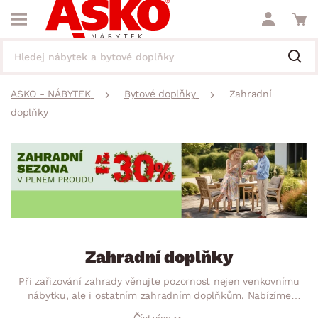
ASKO - NÁBYTEK
Bytové doplňky
Zahradní
doplňky
Zahradní doplňky
Při zařizování zahrady věnujte pozornost nejen venkovnímu
nábytku, ale i ostatním zahradním doplňkům. Nabízíme
okrasné zahradní dekorace a praktické potřeby. Usaďte své
Číst více