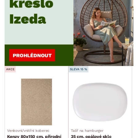
AKCE
SLEVA 15 %
Venkovní/vnitřní koberec
Talíř na hamburger
Kenzy 80x150 cm, přírodní
35 cm, opálové sklo