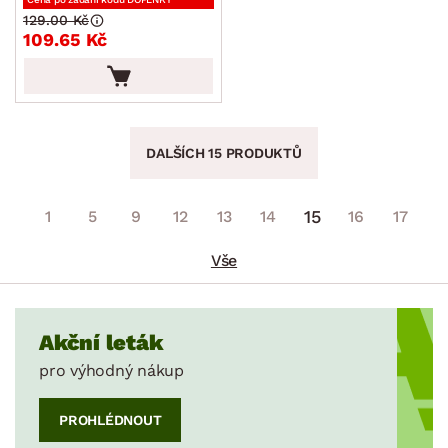
129.00 Kč
109.65 Kč
DALŠÍCH 15 PRODUKTŮ
15
1
5
9
12
13
14
16
17
Vše
Akční leták
pro výhodný nákup
PROHLÉDNOUT