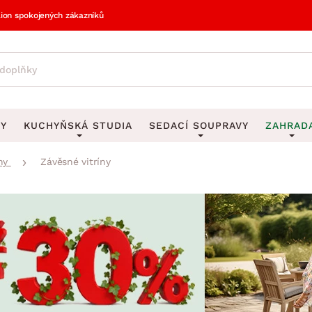
lion spokojených zákazníků
VY
KUCHYŇSKÁ STUDIA
SEDACÍ SOUPRAVY
ZAHRAD
ny
Závěsné vitríny
vy
DEKORACE
Sedací soupravy do U
UKLÁDÁNÍ 
y
Obrazy
Věšáky na klí
avy
Rohové sedací soupravy
Zahr
Zrcadla
Stojany na de
tavy
Sedací soupravy 3-2-1
Z
la
Hodiny
Stojany na no
avy
Sedací soupravy na míru
Vázy
Stojany na ob
vy
Za
Zobrazit vše
Zobrazit vše
avy
Z