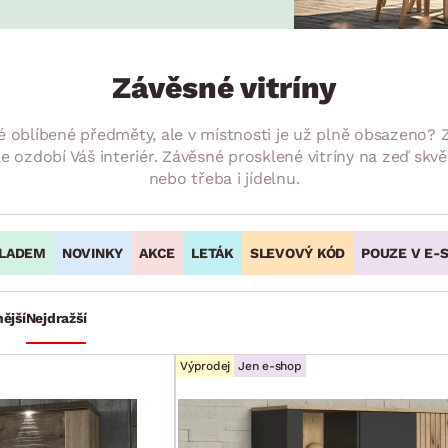
NÍ
DOMÁCÍ SPOTŘEBIČE
ZAHRADNÍ 
tavy
Z
vy
Z
Závěsné vitríny
avy
é oblíbené předměty, ale v místnosti je už plně obsazeno? Z
 ozdobí Váš interiér. Závěsné prosklené vitríny na zeď skvěl
nebo třeba i jídelnu.
LADEM
NOVINKY
AKCE
LETÁK
SLEVOVÝ KÓD
POUZE V E-
ější
Nejdražší
Výprodej
Jen e-shop