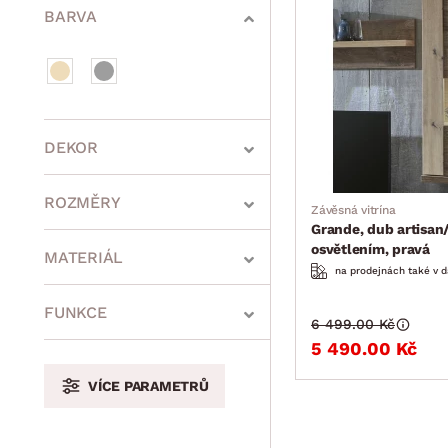
BARVA
DEKOR
ROZMĚRY
Závěsná vitrína
Grande, dub artisan
osvětlením, pravá
MATERIÁL
na prodejnách také v d
min.
cm
max.
cm
FUNKCE
6 499.00 Kč
5 490.00 Kč
VÍCE PARAMETRŮ
min.
cm
max.
cm