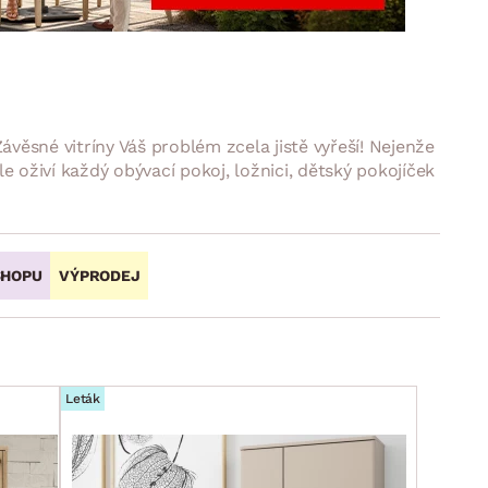
DOPLŇKY
VÁNOCE
ahradní doplňky
ahradní sestavy
ávěsné vitríny Váš problém zcela jistě vyřeší! Nejenže
e oživí každý obývací pokoj, ložnici, dětský pokojíček
SHOPU
VÝPRODEJ
Leták