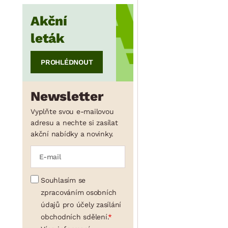
Akční
min.
cm
max.
cm
leták
PROHLÉDNOUT
Newsletter
Vyplňte svou e-mailovou
adresu a nechte si zasílat
akční nabídky a novinky.
Souhlasím se
zpracováním osobních
údajů pro účely zasílání
obchodních sdělení.