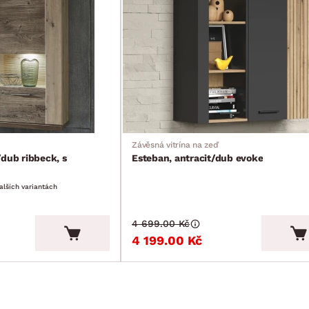
Závěsná vitrína na zeď
/dub ribbeck, s
Esteban, antracit/dub evoke
alších variantách
4 699.00 Kč
4 199.00 Kč