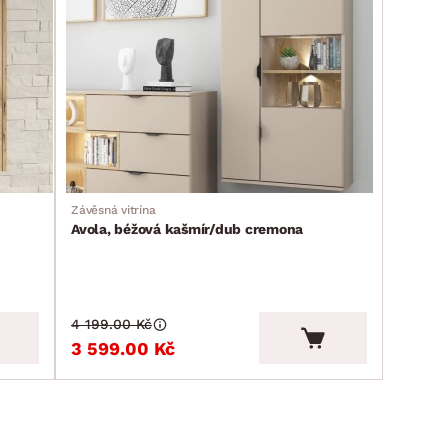
Závěsná vitrína
Avola, béžová kašmír/dub cremona
4 199.00 Kč
3 599.00 Kč