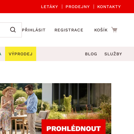
LETÁKY
PRODEJNY
KONTAKTY
PŘIHLÁSIT
REGISTRACE
KOŠÍK
A
VÝPRODEJ
BLOG
SLUŽBY
A ORGANIZACE
Zahradní sety
DROBNÉ BYTOVÉ DOPLŇKY
če
Kuchyňské příslušenství
adní židle a křesla
štníky
Kuchyňské doplňky
ahradní lavice
viny
Koupelnové doplňky
Zahradní stoly
lečení
Zahradní doplňky
hradní houpačky
Zobrazit vše
ahradní lehátka