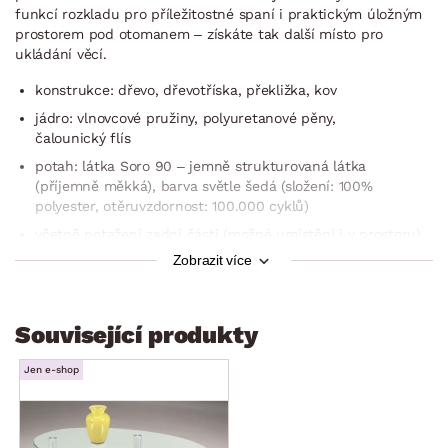
funkcí rozkladu pro příležitostné spaní i praktickým úložným
prostorem pod otomanem – získáte tak další místo pro
ukládání věcí.
konstrukce: dřevo, dřevotříska, překližka, kov
jádro: vlnovcové pružiny, polyuretanové pěny,
čalounický flís
potah: látka Soro 90 – jemně strukturovaná látka
(příjemně měkká), barva světle šedá (složení: 100%
polyester, otěruvzdornost: 100.000 cyklů)
včetně potažení zadní části (možné umístění i v prostoru)
Zobrazit více
členitá optika sedací/opěrné části
rohový půdorys – levý roh (otoman umístěn vlevo)
zaoblené tvary
Související produkty
pravá boční područka (zaoblený tvar, měkce vypolstrovaná)
Jen e-shop
sedák: středně měkký, prostorný
opěrák: středně měkký, komfortní vypolstrování bederní
oblasti