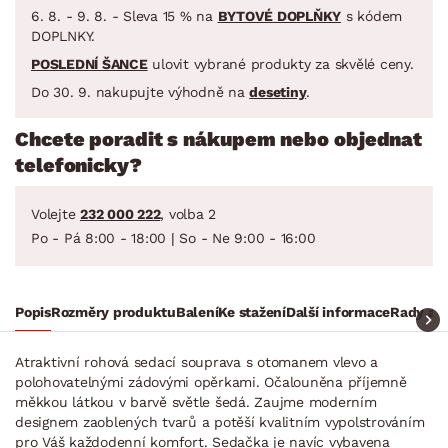
6. 8. - 9. 8. - Sleva 15 % na
BYTOVÉ DOPLŇKY
s kódem
DOPLNKY.
POSLEDNÍ ŠANCE
ulovit vybrané produkty za skvělé ceny.
Do 30. 9. nakupujte výhodně na
desetiny
.
Chcete poradit s nákupem nebo objednat
telefonicky?
Volejte
232 000 222
, volba 2
Po - Pá 8:00 - 18:00 | So - Ne 9:00 - 16:00
Popis
Rozměry produktu
Balení
Ke stažení
Další informace
Rady a t
Atraktivní rohová sedací souprava s otomanem vlevo a
polohovatelnými zádovými opěrkami. Očalouněna příjemně
měkkou látkou v barvě světle šedá. Zaujme moderním
designem zaoblených tvarů a potěší kvalitním vypolstrováním
pro Váš každodenní komfort. Sedačka je navíc vybavena