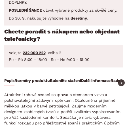
DOPLNKY.
POSLEDNÍ ŠANCE
ulovit vybrané produkty za skvělé ceny.
Do 30. 9. nakupujte výhodně na
desetiny
.
Chcete poradit s nákupem nebo objednat
telefonicky?
Volejte
232 000 222
, volba 2
Po - Pá 8:00 - 18:00 | So - Ne 9:00 - 16:00
Popis
Rozměry produktu
Balení
Ke stažení
Další informace
Rady a t
Atraktivní rohová sedací souprava s otomanem vlevo a
polohovatelnými zádovými opěrkami. Očalouněna příjemně
měkkou látkou v barvě petrolejová. Zaujme moderním
designem zaoblených tvarů a potěší kvalitním vypolstrováním
pro Váš každodenní komfort. Sedačka je navíc vybavena
funkcí rozkladu pro příležitostné spaní i praktickým úložným