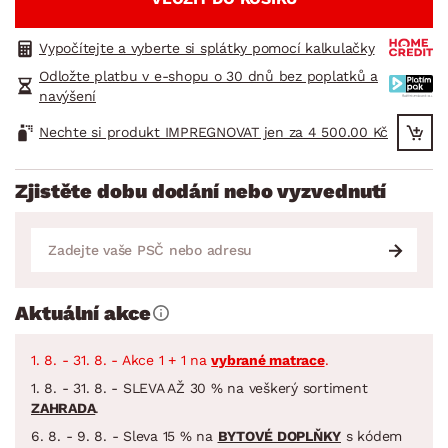
Vypočítejte a vyberte si splátky pomocí kalkulačky
Odložte platbu v e-shopu o 30 dnů bez poplatků a
navýšení
Nechte si produkt IMPREGNOVAT jen za 4 500.00 Kč
Zjistěte dobu dodání nebo vyzvednutí
Aktuální akce
1. 8. - 31. 8. - Akce 1 + 1 na
vybrané matrace
.
1. 8. - 31. 8. - SLEVA AŽ 30 % na veškerý sortiment
ZAHRADA
.
6. 8. - 9. 8. - Sleva 15 % na
BYTOVÉ DOPLŇKY
s kódem