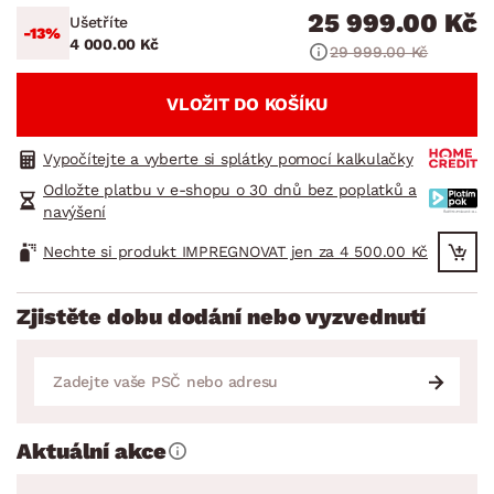
25 999.00 Kč
Ušetříte
-13%
4 000.00 Kč
29 999.00 Kč
VLOŽIT DO KOŠÍKU
Vypočítejte a vyberte si splátky pomocí kalkulačky
Odložte platbu v e-shopu o 30 dnů bez poplatků a
navýšení
Nechte si produkt IMPREGNOVAT jen za 4 500.00 Kč
Zjistěte dobu dodání nebo vyzvednutí
Aktuální akce