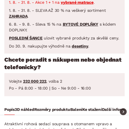
1. 8. - 31. 8. - Akce 1 + 1 na
vybrané matrace
.
1. 8. - 31. 8. - SLEVA AŽ 30 % na veškerý sortiment
ZAHRADA
.
6. 8. - 9. 8. - Sleva 15 % na
BYTOVÉ DOPLŇKY
s kódem
DOPLNKY.
POSLEDNÍ ŠANCE
ulovit vybrané produkty za skvělé ceny.
Do 30. 9. nakupujte výhodně na
desetiny
.
Chcete poradit s nákupem nebo objednat
telefonicky?
Volejte
232 000 222
, volba 2
Po - Pá 8:00 - 18:00 | So - Ne 9:00 - 16:00
Popis
3D náhled
Rozměry produktu
Balení
Ke stažení
Další informa
Atraktivní rohová sedací souprava s otomanem vpravo a