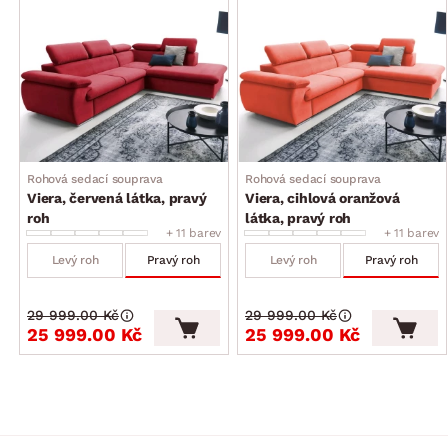
dodáváno bez malých dekoračních polštářků
dodáváno v částečném demontu
Rohová sedací souprava
Rohová sedací souprava
Viera, červená látka, pravý
Viera, cihlová oranžová
roh
látka, pravý roh
+ 11 barev
+ 11 barev
Levý roh
Pravý roh
Levý roh
Pravý roh
29 999.00 Kč
29 999.00 Kč
25 999.00 Kč
25 999.00 Kč