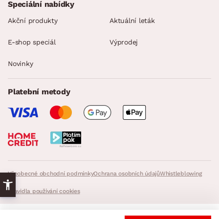
Speciální nabídky
Akční produkty
Aktuální leták
E-shop speciál
Výprodej
Novinky
Platební metody
Všeobecné obchodní podmínky
Ochrana osobních údajů
Whistleblowing
Pravidla používání cookies
© 2026 ASKO - NÁBYTEK, všechna práva vyhrazena. - InveoCMS,
Inveo.cz