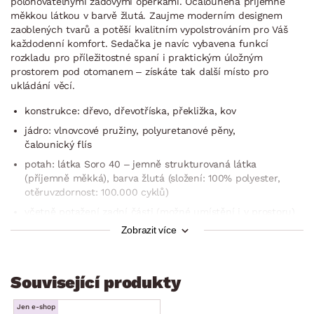
polohovatelnými zádovými opěrkami. Očalouněna příjemně
měkkou látkou v barvě žlutá. Zaujme moderním designem
zaoblených tvarů a potěší kvalitním vypolstrováním pro Váš
každodenní komfort. Sedačka je navíc vybavena funkcí
rozkladu pro příležitostné spaní i praktickým úložným
prostorem pod otomanem – získáte tak další místo pro
ukládání věcí.
konstrukce: dřevo, dřevotříska, překližka, kov
jádro: vlnovcové pružiny, polyuretanové pěny,
čalounický flís
potah: látka Soro 40 – jemně strukturovaná látka
(příjemně měkká), barva žlutá (složení: 100% polyester,
otěruvzdornost: 100.000 cyklů)
včetně potažení zadní části (možné umístění i v prostoru)
Zobrazit více
členitá optika sedací/opěrné části
rohový půdorys – pravý roh (otoman umístěn vpravo)
zaoblené tvary
Související produkty
levá boční područka (zaoblený tvar, měkce vypolstrovaná)
Jen e-shop
sedák: středně měkký, prostorný