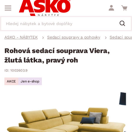
ASKO - NÁBYTEK
Sedací soupravy a pohovky
Sedací sou
Rohová sedací souprava Viera,
žlutá látka, pravý roh
ID: 1002603.9
AKCE
Jen e-shop