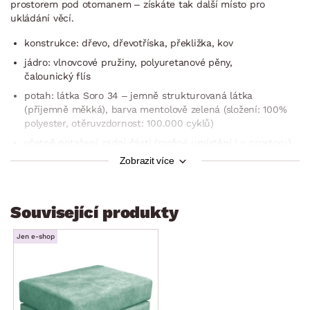
prostorem pod otomanem – získáte tak další místo pro
ukládání věcí.
konstrukce: dřevo, dřevotříska, překližka, kov
jádro: vlnovcové pružiny, polyuretanové pěny,
čalounický flís
potah: látka Soro 34 – jemně strukturovaná látka
(příjemně měkká), barva mentolově zelená (složení: 100%
polyester, otěruvzdornost: 100.000 cyklů)
včetně potažení zadní části (možné umístění i v prostoru)
Zobrazit více
členitá optika sedací/opěrné části
rohový půdorys – levý roh (otoman umístěn vlevo)
zaoblené tvary
Související produkty
pravá boční područka (zaoblený tvar, měkce vypolstrovaná)
Jen e-shop
sedák: středně měkký, prostorný
opěrák: středně měkký, komfortní vypolstrování bederní
oblasti
5 x široká opěrka zad v horní části opěráku –
s polohovatelnou funkcí (nastavení libovolné polohy –