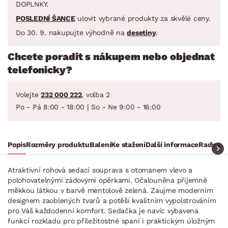
DOPLNKY.
POSLEDNÍ ŠANCE
ulovit vybrané produkty za skvělé ceny.
Do 30. 9. nakupujte výhodně na
desetiny
.
Chcete poradit s nákupem nebo objednat
telefonicky?
Volejte
232 000 222
, volba 2
Po - Pá 8:00 - 18:00 | So - Ne 9:00 - 16:00
Popis
Rozměry produktu
Balení
Ke stažení
Další informace
Rady a t
Atraktivní rohová sedací souprava s otomanem vlevo a
polohovatelnými zádovými opěrkami. Očalouněna příjemně
měkkou látkou v barvě mentolově zelená. Zaujme moderním
designem zaoblených tvarů a potěší kvalitním vypolstrováním
pro Váš každodenní komfort. Sedačka je navíc vybavena
funkcí rozkladu pro příležitostné spaní i praktickým úložným