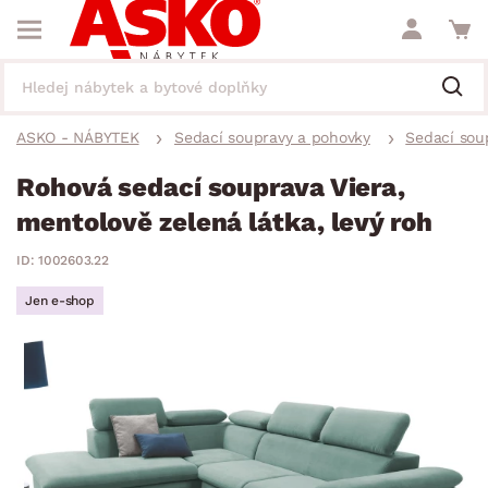
ASKO - NÁBYTEK
Sedací soupravy a pohovky
Sedací sou
Rohová sedací souprava Viera,
mentolově zelená látka, levý roh
ID: 1002603.22
Jen e-shop