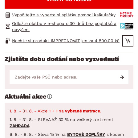
Vypočítejte a vyberte si splátky pomocí kalkulačky
Odložte platbu v e-shopu o 30 dnů bez poplatků a
navýšení
Nechte si produkt IMPREGNOVAT jen za 4 500.00 Kč
Zjistěte dobu dodání nebo vyzvednutí
Aktuální akce
1. 8. - 31. 8. - Akce 1 + 1 na
vybrané matrace
.
1. 8. - 31. 8. - SLEVA AŽ 30 % na veškerý sortiment
ZAHRADA
.
6. 8. - 9. 8. - Sleva 15 % na
BYTOVÉ DOPLŇKY
s kódem