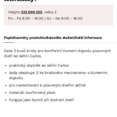
Volejte
232 000 222
, volba 2
Po - Pá 8:00 - 18:00 | So - Ne 9:00 - 16:00
Popis
Rozměry produktu
Balení
Ke stažení
Další informace
Sada 2 kusů brzdy pro komfortní tlumení dojezdu posuvných
dveří ke skříni Carlos.
praktický doplněk ke skříni Carlos
sada obsahuje: 2 ks brzdového mechanismu s tlumením
dojezdu
pro namontování k posuvným dveřím skříně
materiál: kov/tvrzený plast
funguje jako tlumič při dovírání dveří