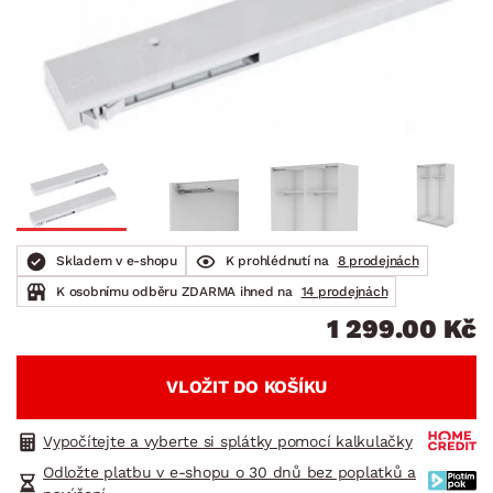
Skladem v e-shopu
K prohlédnutí na
8 prodejnách
K osobnímu odběru ZDARMA ihned na
14 prodejnách
1 299.00 Kč
VLOŽIT DO KOŠÍKU
Vypočítejte a vyberte si splátky pomocí kalkulačky
Odložte platbu v e-shopu o 30 dnů bez poplatků a