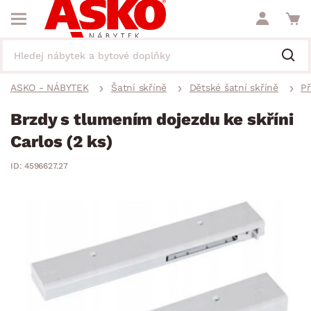
ASKO - NÁBYTEK
Šatní skříně
Dětské šatní skříně
Př
Brzdy s tlumením dojezdu ke skříni
Carlos (2 ks)
ID: 4596627.27