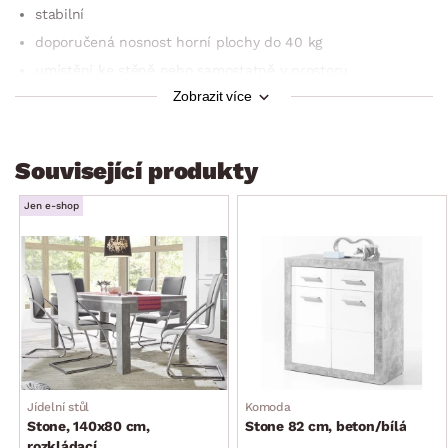
stabilní
doporučená nosnost horní plochy do 40 kg
umístění ke stěně nebo samostatně v prostoru
Zobrazit více
vícestranné využití: pro rychlé snídaně, jako přídavná
kuchyňská pracovní plocha, jako předělovací pult mezi
kuchyní a obývacím pokojem
Související produkty
dodáváno v demontu
Jen e-shop
Jídelní stůl
Komoda
Stone, 140x80 cm,
Stone 82 cm, beton/bílá
rozkládací