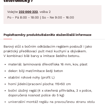
telefonicky?
Volejte
232 000 222
, volba 2
Po - Pá 8:00 - 18:00 | So - Ne 9:00 - 16:00
Popis
Rozměry produktu
Balení
Ke stažení
Další informace
Barový stůl s bočním odkládacím regálem poslouží i jako
praktický předělovací pult mezi kuchyní a obývákem.
V kombinaci bílé barvy a imitace šedého betonu.
materiál: laminovaná dřevotříska 16 mm, kov, plast
dekor: bílý mat/imitace šedý beton
stabilní rohové nohy (profil L)
horní jídelní/pracovní plocha: 115×50 cm
boční úložný regál (4 x otevřená přihrádka, 3 x police,
doporučená nosnost police do 5 kg)
univerzální montáž regálu na pravou/levou stranu stolu