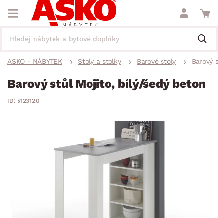
ASKO - NÁBYTEK
Stoly a stolky
Barové stoly
Barový s
Barový stůl Mojito, bílý/šedý beton
ID: 512312.0