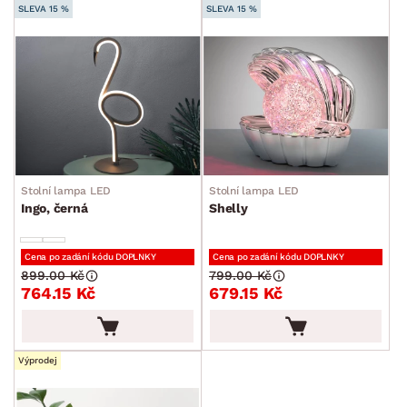
SLEVA 15 %
SLEVA 15 %
Stolní lampa LED
Stolní lampa LED
Ingo, černá
Shelly
Cena po zadání kódu DOPLNKY
Cena po zadání kódu DOPLNKY
899.00 Kč
799.00 Kč
764.15 Kč
679.15 Kč
Výprodej