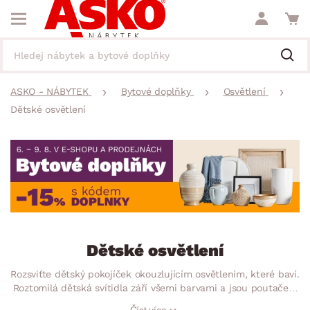
ASKO - NÁBYTEK
Bytové doplňky
Osvětlení
Dětské osvětlení
Dětské osvětlení
Rozsviťte dětský pokojíček okouzlujícím osvětlením, které baví.
Roztomilá dětská svítidla září všemi barvami a jsou poutačem
ve dne i v noci. Ať už to bude stropní osvětlení, světlo na zeď
Číst více