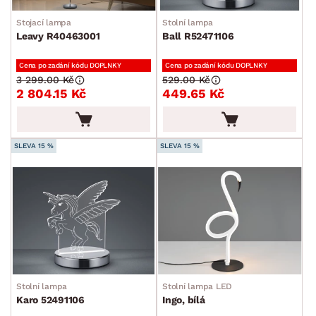
Stojací lampa
Stolní lampa
Leavy R40463001
Ball R52471106
Cena po zadání kódu DOPLNKY
Cena po zadání kódu DOPLNKY
3 299.00 Kč
529.00 Kč
2 804.15 Kč
449.65 Kč
SLEVA 15 %
SLEVA 15 %
Stolní lampa
Stolní lampa LED
Karo 52491106
Ingo, bílá