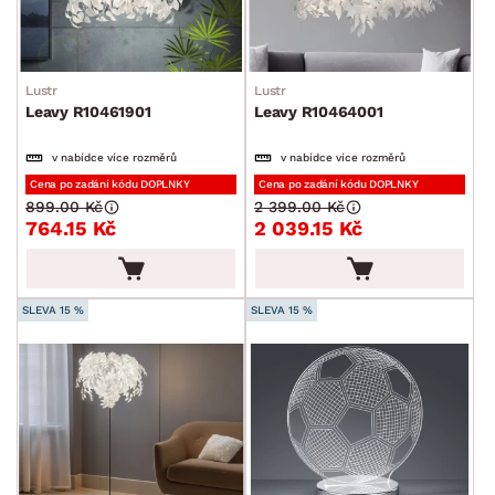
Lustr
Lustr
Leavy R10461901
Leavy R10464001
v nabídce více rozměrů
v nabídce více rozměrů
Cena po zadání kódu DOPLNKY
Cena po zadání kódu DOPLNKY
899.00 Kč
2 399.00 Kč
764.15 Kč
2 039.15 Kč
SLEVA 15 %
SLEVA 15 %