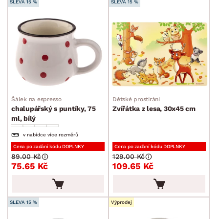
SLEVA 15 %
SLEVA 15 %
Šálek na espresso
Dětské prostírání
chalupářský s puntíky, 75
Zvířátka z lesa, 30x45 cm
ml, bílý
v nabídce více rozměrů
Cena po zadání kódu DOPLNKY
Cena po zadání kódu DOPLNKY
89.00 Kč
129.00 Kč
75.65 Kč
109.65 Kč
SLEVA 15 %
Výprodej