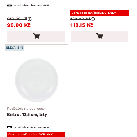
v nabídce více rozměrů
Cena po zadání kódu DOPLNKY
219.00 Kč
139.00 Kč
99.00 Kč
118.15 Kč
SLEVA 15 %
Podšálek na espresso
Bistrot 12,5 cm, bílý
v nabídce více rozměrů
Cena po zadání kódu DOPLNKY