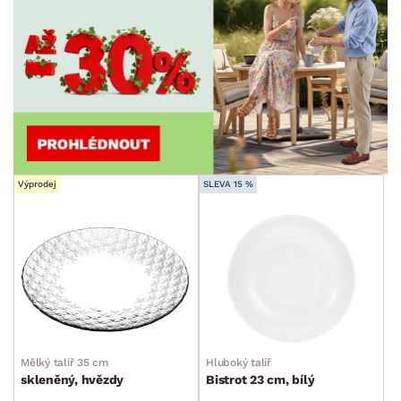
Výprodej
SLEVA 15 %
Mělký talíř 35 cm
Hluboký talíř
skleněný, hvězdy
Bistrot 23 cm, bílý