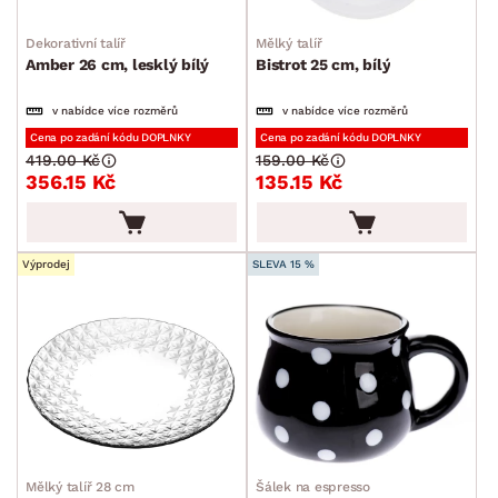
Obracečky
Dekorativní talíř
Mělký talíř
Ostatní kuchyňské pomůcky
Amber 26 cm, lesklý bílý
Bistrot 25 cm, bílý
Pánve
v nabídce více rozměrů
v nabídce více rozměrů
Plechy a pekáče
Cena po zadání kódu DOPLNKY
Cena po zadání kódu DOPLNKY
419.00 Kč
159.00 Kč
Příbory
356.15 Kč
135.15 Kč
Vařečky a naběračky
Jídelní servis
Výprodej
SLEVA 15 %
Jídelní sady
Talíře
Hrnky a šálky
Dětský jídelní servis
Sklenice a skleničky
Příslušenství ke kávě a čaji
Mělký talíř 28 cm
Šálek na espresso