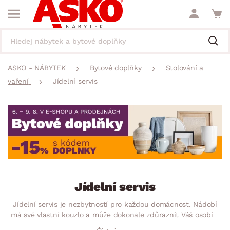
ASKO - NÁBYTEK
Bytové doplňky
Stolování a
vaření
Jídelní servis
Jídelní servis
Jídelní servis je nezbytností pro každou domácnost. Nádobí
má své vlastní kouzlo a může dokonale zdůraznit Váš osobitý
styl. Nezapomeňte na vhodnou barevnou kombinaci