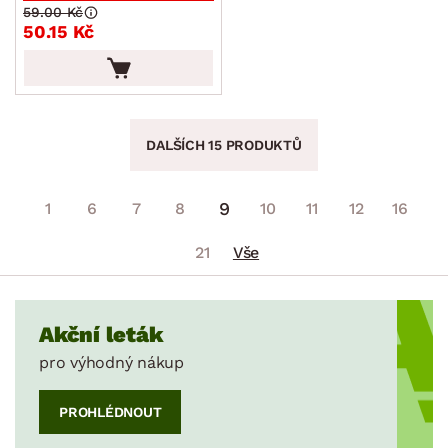
59.00 Kč
50.15 Kč
DALŠÍCH 15 PRODUKTŮ
9
1
6
7
8
10
11
12
16
21
Vše
Akční leták
pro výhodný nákup
PROHLÉDNOUT