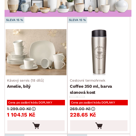
SLEVA 15 %
SLEVA 15 %
ROZMĚRY
MATERIÁL
min.
cm
max.
cm
POVRCHOVÁ ÚPRAVA
min.
cm
max.
cm
Kávový servis (18 dílů)
Cestovní termohrnek
MÍSTNOST
min.
cm
max.
cm
Amelie, bílý
Coffee 350 ml, barva
slonová kost
SKLADOVOST
Cena po zadání kódu DOPLNKY
Cena po zadání kódu DOPLNKY
1 299.00 Kč
269.00 Kč
1 104.15 Kč
228.65 Kč