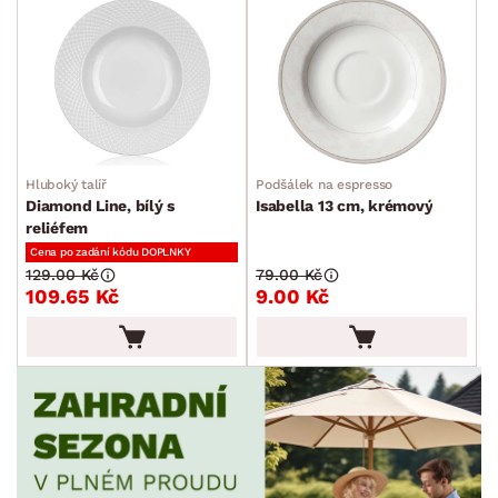
Hluboký talíř
Podšálek na espresso
Diamond Line, bílý s
Isabella 13 cm, krémový
reliéfem
Cena po zadání kódu DOPLNKY
129.00 Kč
79.00 Kč
109.65 Kč
9.00 Kč