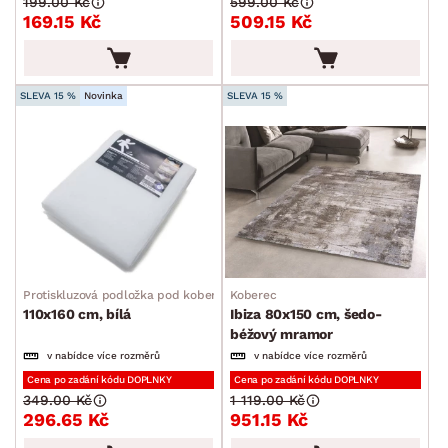
199.00 Kč
599.00 Kč
169.15 Kč
509.15 Kč
SLEVA 15 %
Novinka
SLEVA 15 %
Protiskluzová podložka pod koberec
Koberec
110x160 cm, bílá
Ibiza 80x150 cm, šedo-
béžový mramor
v nabídce více rozměrů
v nabídce více rozměrů
Cena po zadání kódu DOPLNKY
Cena po zadání kódu DOPLNKY
349.00 Kč
1 119.00 Kč
296.65 Kč
951.15 Kč