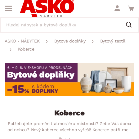
ASKO - NÁBYTEK
Bytové doplňky
Bytový textil
Koberce
Koberce
Potřebujete proměnit atmosféru místnosti? Zebe Vás doma
od nohou? Nový koberec všechno vyřeší! Koberce patří mezi
nepostradatelný doplněk k sedací soupravě, pohovce, posteli