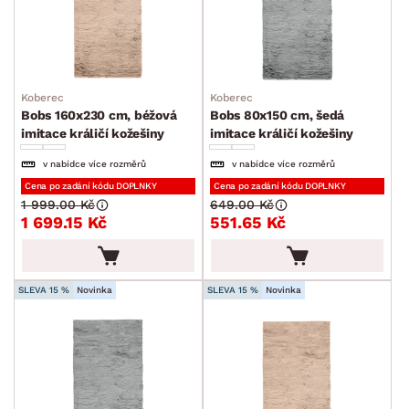
Velké a střední koberce
Běhouny a malé koberce
Dětské koberce
Koberec
Koberec
Koupelnové předložky
Bobs 160x230 cm, béžová
Bobs 80x150 cm, šedá
imitace králičí kožešiny
imitace králičí kožešiny
Rohožky
v nabídce více rozměrů
v nabídce více rozměrů
Ručníky a osušky
Cena po zadání kódu DOPLNKY
Cena po zadání kódu DOPLNKY
1 999.00 Kč
649.00 Kč
Povlečení a prostěradla
1 699.15 Kč
551.65 Kč
Závěsy a žaluzie
Kuchyňský textil
SLEVA 15 %
Novinka
SLEVA 15 %
Novinka
Dekorace
Stolování a vaření
Zahradní doplňky
Osvětlení