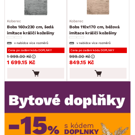
Ukládání a organizace
Drobné bytové doplňky
Koberec
Koberec
Bobs 160x230 cm, šedá
Bobs 110x170 cm, béžová
Vánoce
imitace králičí kožešiny
imitace králičí kožešiny
Velikonoce
v nabídce více rozměrů
v nabídce více rozměrů
Sedací soupravy a pohovky
Sestavy a stěny
Drobný nábytek
Spotřebiče
Cena po zadání kódu DOPLNKY
Cena po zadání kódu DOPLNKY
BARVA
1 999.00 Kč
999.00 Kč
1 699.15 Kč
849.15 Kč
ROZMĚRY
MATERIÁL
min.
cm
max.
cm