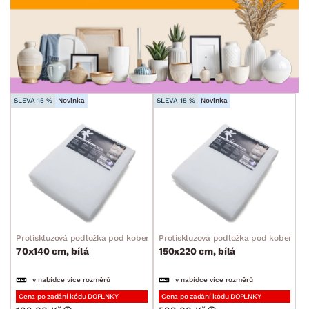
TVAR
min.
cm
max.
cm
STYL
min.
cm
max.
cm
MÍSTNOST
SLEVA 15 %
Novinka
SLEVA 15 %
Novinka
SKLADOVOST
Protiskluzová podložka pod koberec
Protiskluzová podložka pod koberec
70x140 cm, bílá
150x220 cm, bílá
v nabídce více rozměrů
v nabídce více rozměrů
Cena po zadání kódu DOPLNKY
Cena po zadání kódu DOPLNKY