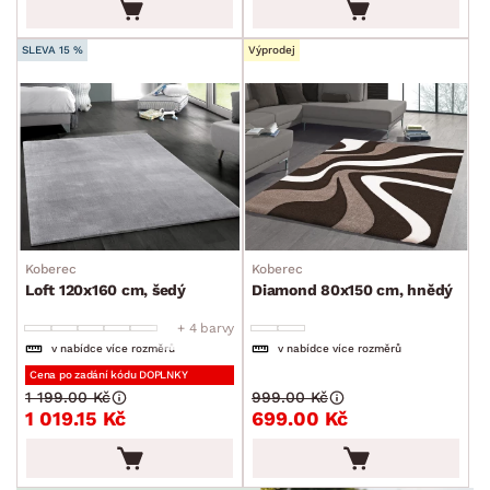
SLEVA 15 %
Výprodej
Koberec
Koberec
Loft 120x160 cm, šedý
Diamond 80x150 cm, hnědý
+ 4 barvy
v nabídce více rozměrů
v nabídce více rozměrů
Cena po zadání kódu DOPLNKY
1 199.00 Kč
999.00 Kč
1 019.15 Kč
699.00 Kč