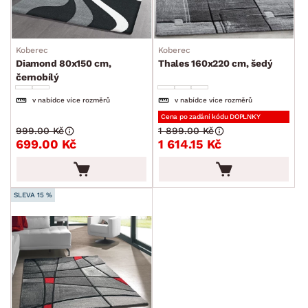
Koberec
Koberec
Diamond 80x150 cm,
Thales 160x220 cm, šedý
černobílý
v nabídce více rozměrů
v nabídce více rozměrů
Cena po zadání kódu DOPLNKY
999.00 Kč
1 899.00 Kč
699.00 Kč
1 614.15 Kč
SLEVA 15 %