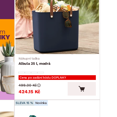
Nákupní taška
Albula 25 l, modrá
Cena po zadání kódu DOPLNKY
499.00 Kč
424.15 Kč
SLEVA 15 %
Novinka