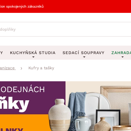
lion spokojených zákazníků
VY
KUCHYŇSKÁ STUDIA
SEDACÍ SOUPRAVY
ZAHRAD
ganizace
Kufry a tašky
vy
DEKORACE
Sedací soupravy do U
UKLÁDÁNÍ 
y
Obrazy
Věšáky na klí
avy
Rohové sedací soupravy
Zahr
Zrcadla
Stojany na de
tavy
Sedací soupravy 3-2-1
Z
la
Hodiny
Stojany na no
avy
Sedací soupravy na míru
Vázy
Stojany na ob
vy
Za
Zobrazit vše
Zobrazit vše
avy
Z