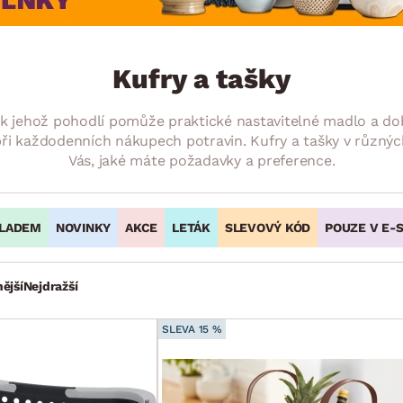
NÍ
DOMÁCÍ SPOTŘEBIČE
ZAHRADNÍ 
tavy
Z
vy
Z
Kufry a tašky
avy
, k jehož pohodlí pomůže praktické nastavitelné madlo a do
i každodenních nákupech potravin. Kufry a tašky v různých
Vás, jaké máte požadavky a preference.
LADEM
NOVINKY
AKCE
LETÁK
SLEVOVÝ KÓD
POUZE V E-
ější
Nejdražší
SLEVA 15 %