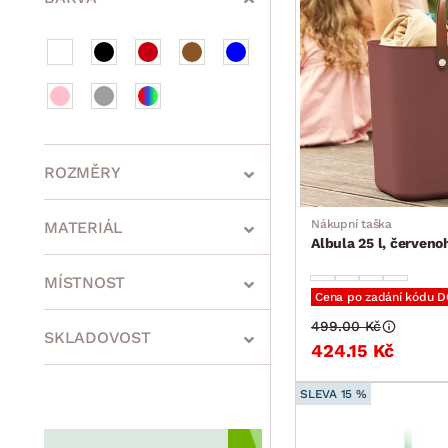
ROZMĚRY
Nákupní taška
MATERIÁL
Albula 25 l, červen
min.
cm
max.
cm
MÍSTNOST
Cena po zadání kódu 
499.00 Kč
SKLADOVOST
424.15 Kč
min.
cm
max.
cm
SLEVA 15 %