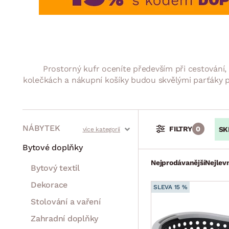
Jídelna
BYTOVÝ TEXTIL
STOLOVÁNÍ A VAŘE
Koupelnové ses
Dětský pokoj
Přikrývky
Jídelní servis
Jídelní sesta
Polštáře
Předsíň, šatna a chodba
Příbory
Zahradní sest
Koberce
Hrnce
Kuchyně
Prostorný kufr oceníte především při cestování
Závěsy a žaluzie
Pánve
Koupelna
kolečkách a nákupní košíky budou skvělými parťáky př
Zobrazit vše
Zobrazit vše
Zahrada
VELIKONOCE
Domácnost
NÁBYTEK
FILTRY
0
SK
Stoly a stolky
Křesla a sezení
Židle a lavice
Postele
Šatní skříně
Rošty
Matrace
Komody, skříňky a vitríny
Bytové doplňky
Nejprodávanější
Nejlevn
Bytový textil
Dekorace
SLEVA 15 %
Stolování a vaření
Zahradní doplňky