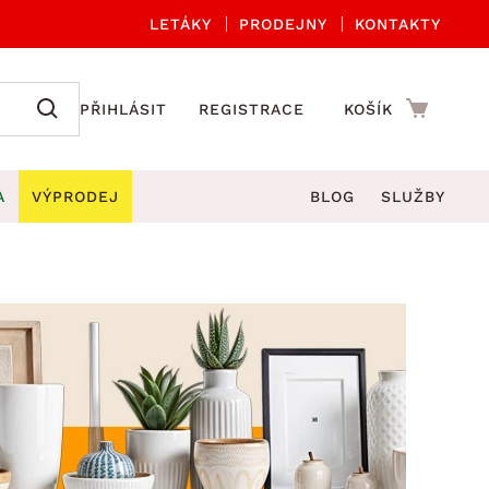
LETÁKY
PRODEJNY
KONTAKTY
PŘIHLÁSIT
REGISTRACE
KOŠÍK
A
VÝPRODEJ
BLOG
SLUŽBY
A ORGANIZACE
Zahradní sety
DROBNÉ BYTOVÉ DOPLŇKY
če
Kuchyňské příslušenství
adní židle a křesla
štníky
Kuchyňské doplňky
ahradní lavice
viny
Koupelnové doplňky
Zahradní stoly
lečení
Zahradní doplňky
hradní houpačky
Zobrazit vše
ahradní lehátka