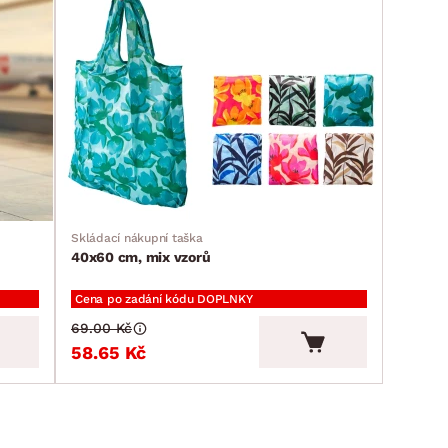
Skládací nákupní taška
40x60 cm, mix vzorů
Cena po zadání kódu DOPLNKY
69.00 Kč
58.65 Kč