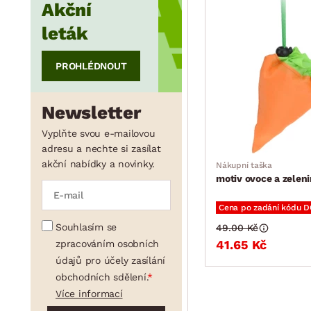
min.
cm
max.
cm
Akční
leták
PROHLÉDNOUT
Newsletter
Vyplňte svou e-mailovou
adresu a nechte si zasílat
akční nabídky a novinky.
Nákupní taška
motiv ovoce a zelen
Cena po zadání kódu 
Souhlasím se
49.00 Kč
41.65 Kč
zpracováním osobních
údajů pro účely zasílání
obchodních sdělení.
Více informací