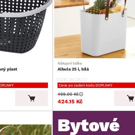
Nákupní taška
aný plast
Albula 25 l, bílá
DOPLNKY
Cena po zadání kódu DOPLNKY
499.00 Kč
424.15 Kč