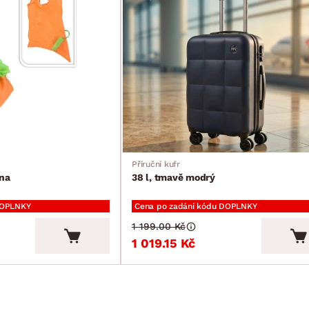
Příruční kufr
ina
38 l, tmavě modrý
DOPLNKY
Cena po zadání kódu DOPLNKY
1 199.00 Kč
1 019.15 Kč