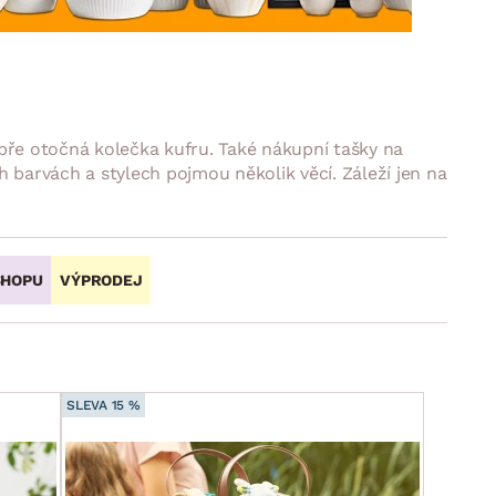
DOPLŇKY
VÁNOCE
ahradní doplňky
ahradní sestavy
bře otočná kolečka kufru. Také nákupní tašky na
 barvách a stylech pojmou několik věcí. Záleží jen na
SHOPU
VÝPRODEJ
SLEVA 15 %