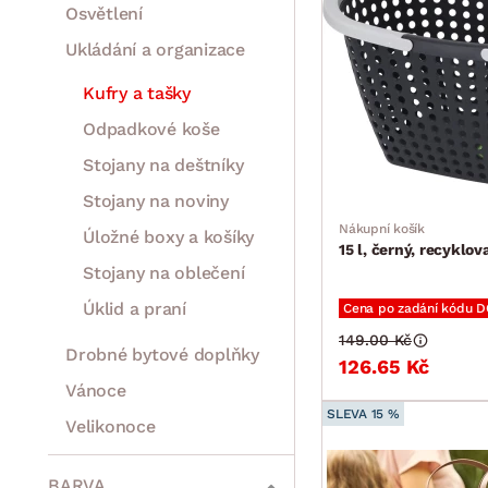
Osvětlení
Ukládání a organizace
Kufry a tašky
Odpadkové koše
Stojany na deštníky
Stojany na noviny
Nákupní košík
Úložné boxy a košíky
15 l, černý, recyklov
Stojany na oblečení
Úklid a praní
Cena po zadání kódu 
149.00 Kč
Drobné bytové doplňky
126.65 Kč
Vánoce
SLEVA 15 %
Velikonoce
Sedací soupravy a pohovky
Sestavy a stěny
Drobný nábytek
Spotřebiče
BARVA