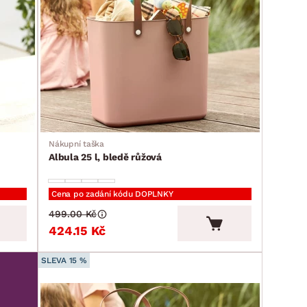
Nákupní taška
Albula 25 l, bledě růžová
Cena po zadání kódu DOPLNKY
499.00 Kč
424.15 Kč
SLEVA 15 %