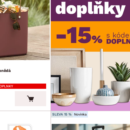
ohnědá
DOPLNKY
SLEVA 15 %
Novinka