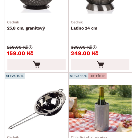
min.
cm
max.
cm
STYL
min.
cm
max.
cm
Cedník
Cedník
25,8 cm, granitový
Latino 24 cm
MÍSTNOST
ZNAČKA
259.00 Kč
389.00 Kč
159.00 Kč
249.00 Kč
SKLADOVOST
SLEVA 15 %
SLEVA 15 %
HIT TÝDNE
Cedník
Chladicí obal na víno