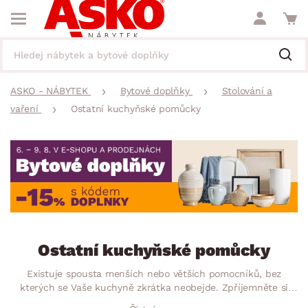
ASKO - NÁBYTEK
Bytové doplňky
Stolování a
vaření
Ostatní kuchyňské pomůcky
Ostatní kuchyňské pomůcky
Existuje spousta menších nebo větších pomocníků, bez
kterých se Vaše kuchyně zkrátka neobejde. Zpříjemněte si
vaření, pečení a další kuchyňské činnosti s nejrůznějšími