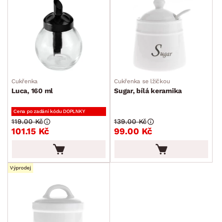
Cukřenka
Cukřenka se lžičkou
Luca, 160 ml
Sugar, bílá keramika
Cena po zadání kódu DOPLNKY
119.00 Kč
139.00 Kč
101.15 Kč
99.00 Kč
Výprodej