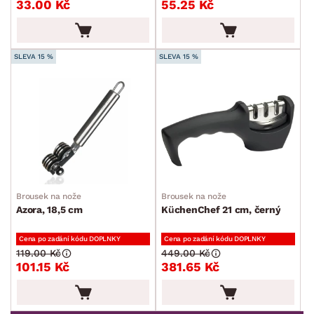
33.00 Kč
55.25 Kč
Příbory
Vařečky a naběračky
Jídelní servis
SLEVA 15 %
SLEVA 15 %
Sklenice a skleničky
Příslušenství ke kávě a čaji
Kuchyňské nože
Dózy
Džbány a karafy
Cukrářské potřeby
Brousek na nože
Brousek na nože
Azora, 18,5 cm
KüchenChef 21 cm, černý
Zahradní doplňky
Cena po zadání kódu DOPLNKY
Cena po zadání kódu DOPLNKY
Osvětlení
119.00 Kč
449.00 Kč
101.15 Kč
381.65 Kč
Ukládání a organizace
Drobné bytové doplňky