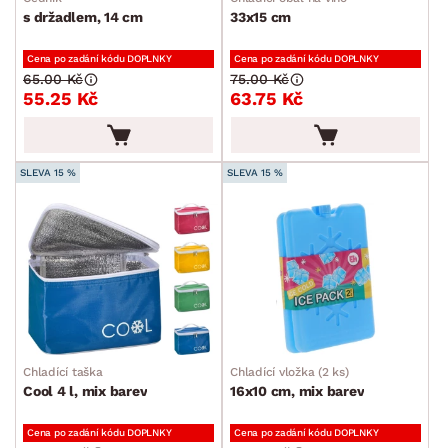
s držadlem, 14 cm
33x15 cm
Cena po zadání kódu DOPLNKY
Cena po zadání kódu DOPLNKY
65.00 Kč
75.00 Kč
55.25 Kč
63.75 Kč
SLEVA 15 %
SLEVA 15 %
Chladící taška
Chladící vložka (2 ks)
Cool 4 l, mix barev
16x10 cm, mix barev
Cena po zadání kódu DOPLNKY
Cena po zadání kódu DOPLNKY