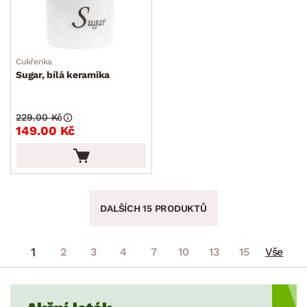
Cukřenka
Sugar, bílá keramika
229.00 Kč
149.00 Kč
DALŠÍCH 15 PRODUKTŮ
1
2
3
4
7
10
13
15
Vše