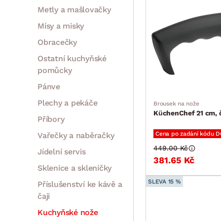
Metly a mašlovačky
Mísy a misky
Obracečky
Ostatní kuchyňské
pomůcky
Pánve
Plechy a pekáče
Brousek na nože
KüchenChef 21 cm, 
Příbory
Cena po zadání kódu 
Vařečky a naběračky
449.00 Kč
Jídelní servis
381.65 Kč
Sklenice a skleničky
SLEVA 15 %
Příslušenství ke kávě a
čaji
Kuchyňské nože