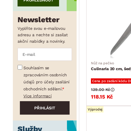
PROHLÉDNOUT
Newsletter
Vyplňte svou e-mailovou
adresu a nechte si zasílat
akční nabídky a novinky.
Nůž na pečivo
Souhlasím se
Culinaria 20 cm, šed
zpracováním osobních
Cena po zadání kódu 
údajů pro účely zasílání
obchodních sdělení.
139.00 Kč
Více informací
118.15 Kč
Výprodej
Služby