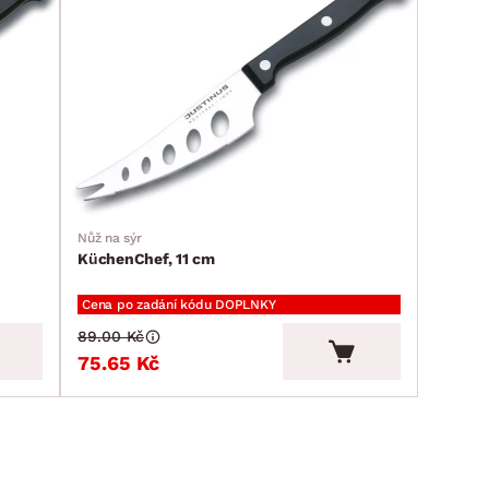
Nůž na sýr
KüchenChef, 11 cm
Cena po zadání kódu DOPLNKY
89.00 Kč
75.65 Kč