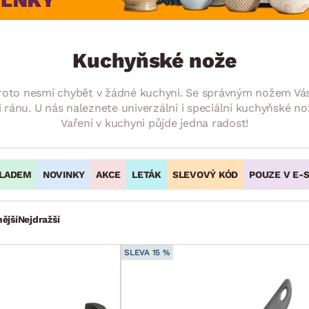
NÍ
DOMÁCÍ SPOTŘEBIČE
ZAHRADNÍ 
tavy
Z
vy
Z
Kuchyňské nože
avy
proto nesmí chybět v žádné kuchyni. Se správným nožem Vás
i ránu. U nás naleznete univerzální i speciální kuchyňské n
Vaření v kuchyni půjde jedna radost!
LADEM
NOVINKY
AKCE
LETÁK
SLEVOVÝ KÓD
POUZE V E-
ější
Nejdražší
SLEVA 15 %