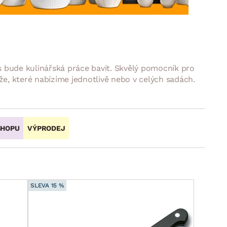
DOPLŇKY
VÁNOCE
ahradní doplňky
ahradní sestavy
 bude kulinářská práce bavit. Skvělý pomocník pro
ože, které nabízíme jednotlivě nebo v celých sadách.
SHOPU
VÝPRODEJ
SLEVA 15 %