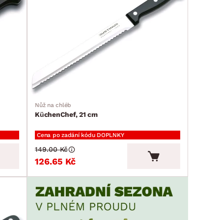
Nůž na chléb
KüchenChef, 21 cm
Cena po zadání kódu DOPLNKY
149.00 Kč
126.65 Kč