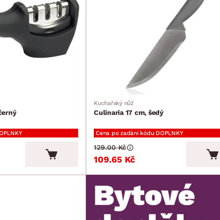
Kuchařský nůž
černý
Culinaria 17 cm, šedý
DOPLNKY
Cena po zadání kódu DOPLNKY
129.00 Kč
109.65 Kč