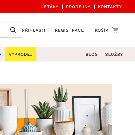
LETÁKY
PRODEJNY
KONTAKTY
PŘIHLÁSIT
REGISTRACE
KOŠÍK
A
VÝPRODEJ
BLOG
SLUŽBY
A ORGANIZACE
Zahradní sety
DROBNÉ BYTOVÉ DOPLŇKY
če
Kuchyňské příslušenství
adní židle a křesla
štníky
Kuchyňské doplňky
ahradní lavice
viny
Koupelnové doplňky
Zahradní stoly
lečení
Zahradní doplňky
hradní houpačky
Zobrazit vše
ahradní lehátka