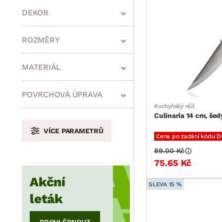
DEKOR
ROZMĚRY
MATERIÁL
min.
cm
max.
cm
POVRCHOVÁ ÚPRAVA
Kuchyňský nůž
Culinaria 14 cm, šed
VÍCE PARAMETRŮ
min.
cm
max.
cm
Cena po zadání kódu 
89.00 Kč
75.65 Kč
Akční
min.
cm
max.
cm
SLEVA 15 %
leták