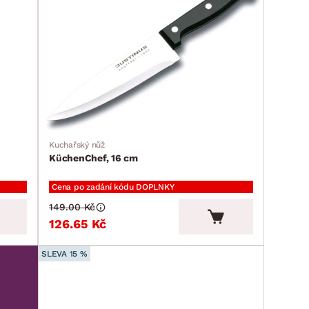
Kuchařský nůž
KüchenChef, 16 cm
Cena po zadání kódu DOPLNKY
149.00 Kč
126.65 Kč
SLEVA 15 %