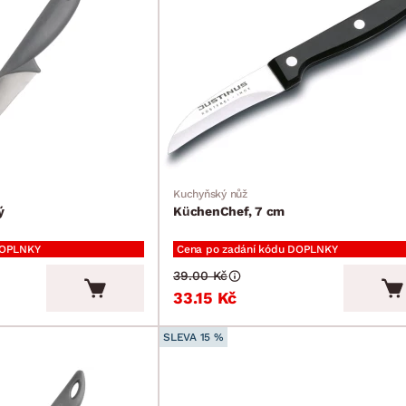
Kuchyňský nůž
ý
KüchenChef, 7 cm
DOPLNKY
Cena po zadání kódu DOPLNKY
39.00 Kč
33.15 Kč
SLEVA 15 %