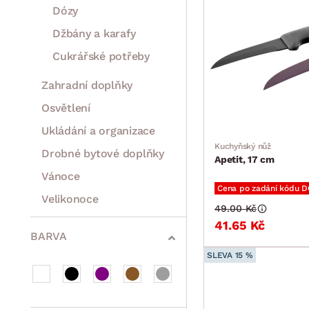
Dózy
Džbány a karafy
Cukrářské potřeby
Zahradní doplňky
Osvětlení
Ukládání a organizace
Kuchyňský nůž
Drobné bytové doplňky
Apetit, 17 cm
Vánoce
Cena po zadání kódu 
Velikonoce
49.00 Kč
Sedací soupravy a pohovky
Sestavy a stěny
Drobný nábytek
Spotřebiče
41.65 Kč
BARVA
SLEVA 15 %