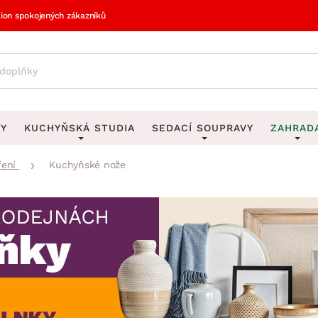
lion spokojených zákazníků
VY
KUCHYŇSKÁ STUDIA
SEDACÍ SOUPRAVY
ZAHRAD
ření
Kuchyňské nože
vy
DEKORACE
Sedací soupravy do U
UKLÁDÁNÍ 
y
Obrazy
Věšáky na klí
avy
Rohové sedací soupravy
Zahr
Zrcadla
Stojany na de
tavy
Sedací soupravy 3-2-1
Z
la
Hodiny
Stojany na no
avy
Sedací soupravy na míru
Vázy
Stojany na ob
vy
Za
Zobrazit vše
Zobrazit vše
avy
Z