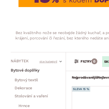
Jídelna
BYTOVÝ TEXTIL
STOLOVÁNÍ A VAŘE
Koupelnové ses
Dětský pokoj
Přikrývky
Jídelní servis
Jídelní sesta
Polštáře
Předsíň, šatna a chodba
Příbory
Zahradní sest
Koberce
Hrnce
Kuchyně
Bez kvalitního nože se neobejde žádný kuchař, a 
Závěsy a žaluzie
Pánve
Koupelna
krájení, porcování či řezání, bez kterého nedáte an
Zobrazit vše
Zobrazit vše
Zahrada
VELIKONOCE
Domácnost
NÁBYTEK
FILTRY
0
SK
Stoly a stolky
Křesla a sezení
Židle a lavice
Postele
Šatní skříně
Rošty
Matrace
Komody, skříňky a vitríny
Bytové doplňky
Nejprodávanější
Nejlevn
Bytový textil
Dekorace
SLEVA 15 %
Stolování a vaření
Hrnce