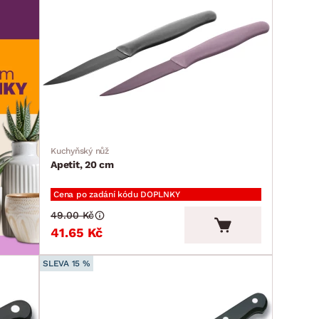
Kuchyňský nůž
Apetit, 20 cm
Cena po zadání kódu DOPLNKY
49.00 Kč
41.65 Kč
SLEVA 15 %