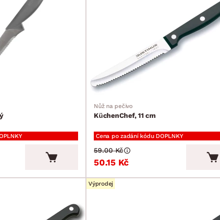
Nůž na pečivo
ý
KüchenChef, 11 cm
DOPLNKY
Cena po zadání kódu DOPLNKY
59.00 Kč
50.15 Kč
Výprodej