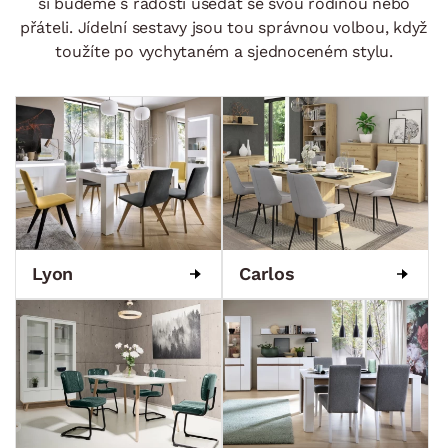
si budeme s radostí usedat se svou rodinou nebo
přáteli. Jídelní sestavy jsou tou správnou volbou, když
toužíte po vychytaném a sjednoceném stylu.
Lyon
Carlos