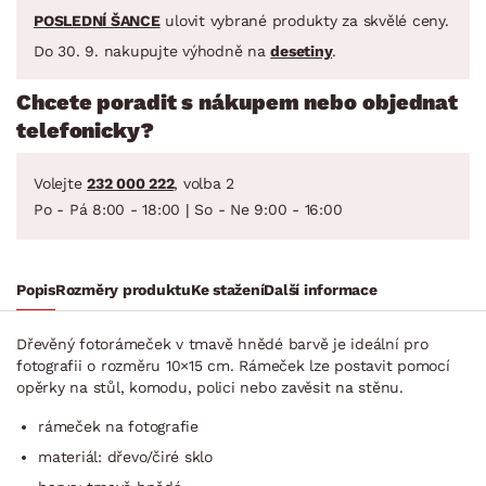
POSLEDNÍ ŠANCE
ulovit vybrané produkty za skvělé ceny.
Do 30. 9. nakupujte výhodně na
desetiny
.
Chcete poradit s nákupem nebo objednat
telefonicky?
Volejte
232 000 222
, volba 2
Po - Pá 8:00 - 18:00 | So - Ne 9:00 - 16:00
Popis
Rozměry produktu
Ke stažení
Další informace
Dřevěný fotorámeček v tmavě hnědé barvě je ideální pro
fotografii o rozměru 10×15 cm. Rámeček lze postavit pomocí
opěrky na stůl, komodu, polici nebo zavěsit na stěnu.
rámeček na fotografie
materiál: dřevo/čiré sklo