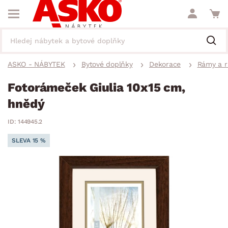
ASKO - NÁBYTEK
Bytové doplňky
Dekorace
Rámy a 
Fotorámeček Giulia 10x15 cm,
hnědý
ID: 144945.2
SLEVA 15 %