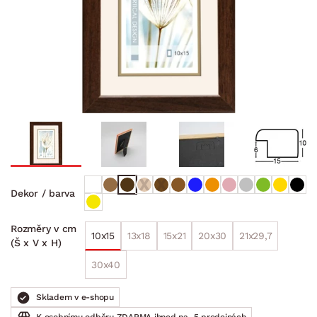
Dekor / barva
Rozměry v cm
10x15
13x18
15x21
20x30
21x29,7
(Š x V x H)
30x40
Skladem v e-shopu
K osobnímu odběru ZDARMA ihned na
5 prodejnách