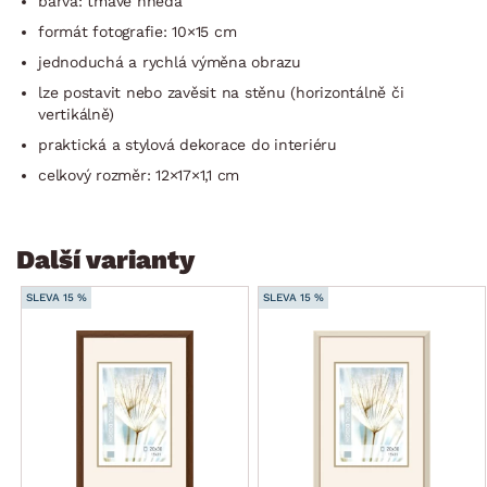
barva: tmavě hnědá
formát fotografie: 10×15 cm
jednoduchá a rychlá výměna obrazu
lze postavit nebo zavěsit na stěnu (horizontálně či
vertikálně)
praktická a stylová dekorace do interiéru
celkový rozměr: 12×17×1,1 cm
Další varianty
SLEVA 15 %
SLEVA 15 %