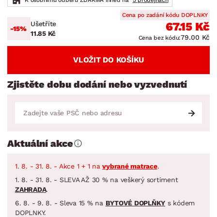
Cena po zadání kódu DOPLNKY
Ušetříte
67.15 Kč
-15%
11.85 Kč
79.00 Kč
Cena bez kódu:
VLOŽIT DO KOŠÍKU
Zjistěte dobu dodání nebo vyzvednutí
Aktuální akce
1. 8. - 31. 8. - Akce 1 + 1 na
vybrané matrace
.
1. 8. - 31. 8. - SLEVA AŽ 30 % na veškerý sortiment
ZAHRADA
.
6. 8. - 9. 8. - Sleva 15 % na
BYTOVÉ DOPLŇKY
s kódem
DOPLNKY.