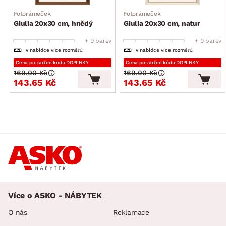
Fotorámeček
Fotorámeček
Giulia 20x30 cm, hnědý
Giulia 20x30 cm, natur
+ 9 barev
+ 9 barev
v nabídce více rozměrů
v nabídce více rozměrů
Cena po zadání kódu DOPLNKY
Cena po zadání kódu DOPLNKY
169.00 Kč
169.00 Kč
143.65 Kč
143.65 Kč
Více o ASKO - NÁBYTEK
O nás
Reklamace