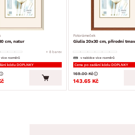
k
Fotorámeček
30 cm, natur
Giulia 20x30 cm, přírodní tma
+ 8 barev
 více rozměrů
v nabídce více rozměrů
dání kódu DOPLNKY
Cena po zadání kódu DOPLNKY
169.00 Kč
Kč
143.65 Kč