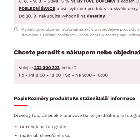
6. 8. - 9. 8. - Sleva 15 % na
BYTOVÉ DOPLŇKY
s kódem D
POSLEDNÍ ŠANCE
ulovit vybrané produkty za skvělé ceny.
Do 30. 9. nakupujte výhodně na
desetiny
.
Marketingové akce se nevztahují na akční a výprodejové produkty a
slevovými a akčními nabídkami, kromě dopravy zdarma nad určitou
Chcete poradit s nákupem nebo objednat
Volejte
232 000 222
, volba 2
Po - Pá 8:00 - 18:00 | So - Ne 9:00 - 16:00
Popis
Rozměry produktu
Ke stažení
Další informace
Dřevěný fotorámeček v oranžové barvě je ideální pro fotogra
rámeček na fotografie
materiál: dřevo/čiré sklo