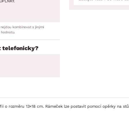
OPLNKY.
 nejdou kombinovat s jinými
 hodnotu.
 telefonicky?
fii o rozměru 13×18 cm. Rámeček lze postavit pomocí opěrky na stůl