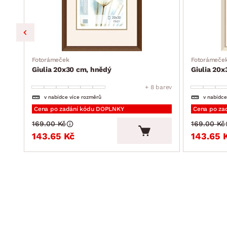
Fotorámeček
Fotorámeče
Giulia 20x30 cm, hnědý
Giulia 20x
barev
+ 8 barev
v nabídce více rozměrů
v nabídce
Cena po zadání kódu DOPLNKY
Cena po za
169.00 Kč
169.00 Kč
143.65 Kč
143.65 