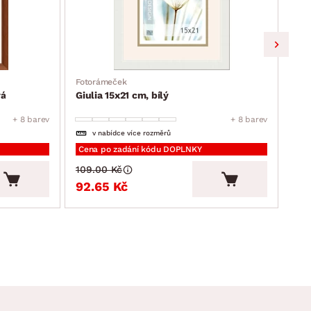
Fotorámeček
Fot
vá
Giulia 15x21 cm, bílý
Giu
+ 8 barev
+ 8 barev
v nabídce více rozměrů
Cena po zadání kódu DOPLNKY
Cen
109.00 Kč
109
92.65 Kč
92