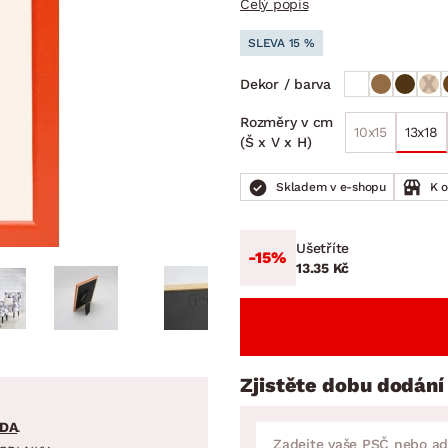
Celý popis
NÍ
DOMÁCÍ SPOTŘEBIČE
ZAHRADNÍ 
tavy
Z
SLEVA 15 %
vy
Z
Dekor / barva
avy
Rozměry v cm
10x15
13x18
(Š x V x H)
Skladem v e-shopu
K 
Ušetříte
-15%
13.35 Kč
Zjistěte dobu dodání
DA
.