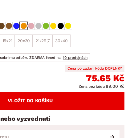
DOPLŇKY
VÁNOCE
ahradní doplňky
ahradní sestavy
15x21
20x30
21x29,7
30x40
osobnímu odběru ZDARMA ihned na
10 prodejnách
Cena po zadání kódu DOPLNKY
75.65 Kč
89.00 Kč
Cena bez kódu:
VLOŽIT DO KOŠÍKU
 nebo vyzvednutí