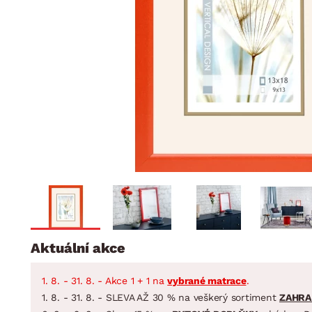
Jídelna
BYTOVÝ TEXTIL
STOLOVÁNÍ A VAŘE
Koupelnové ses
Dětský pokoj
Přikrývky
Jídelní servis
Jídelní sesta
Polštáře
Předsíň, šatna a chodba
Příbory
Zahradní sest
Koberce
Hrnce
Kuchyně
Závěsy a žaluzie
Pánve
Koupelna
Zobrazit vše
Zobrazit vše
Zahrada
VELIKONOCE
Domácnost
Aktuální akce
1. 8. - 31. 8. - Akce 1 + 1 na
vybrané matrace
.
1. 8. - 31. 8. - SLEVA AŽ 30 % na veškerý sortiment
ZAHRA