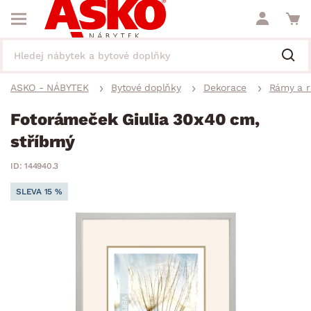
ASKO - NÁBYTEK
Bytové doplňky
Dekorace
Rámy a 
Fotorámeček Giulia 30x40 cm,
stříbrný
ID: 144940.3
SLEVA 15 %