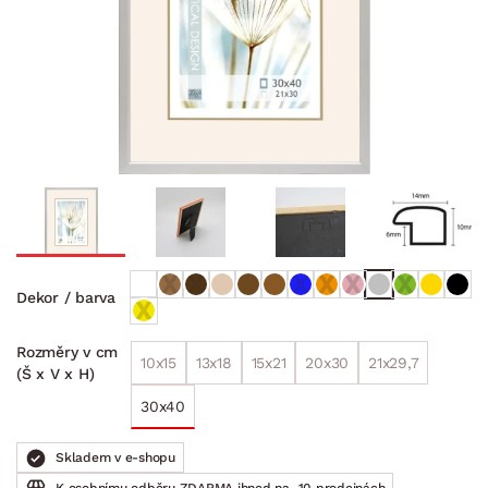
Dekor / barva
Rozměry v cm
10x15
13x18
15x21
20x30
21x29,7
(Š x V x H)
30x40
Skladem v e-shopu
K osobnímu odběru ZDARMA ihned na
10 prodejnách