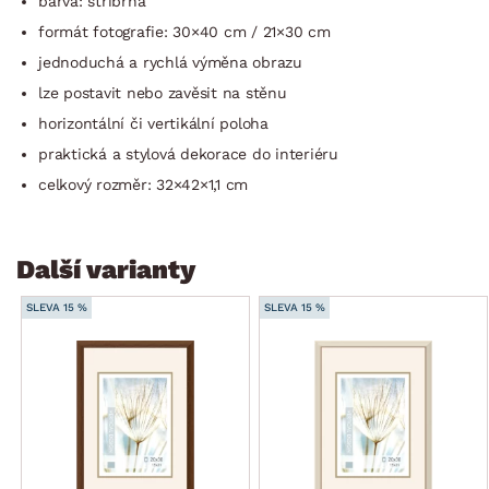
barva: stříbrná
formát fotografie: 30×40 cm / 21×30 cm
jednoduchá a rychlá výměna obrazu
lze postavit nebo zavěsit na stěnu
horizontální či vertikální poloha
praktická a stylová dekorace do interiéru
celkový rozměr: 32×42×1,1 cm
Další varianty
SLEVA 15 %
SLEVA 15 %