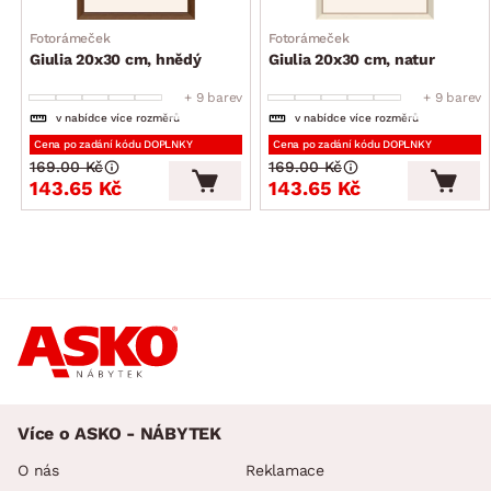
Fotorámeček
Fotorámeček
Giulia 20x30 cm, hnědý
Giulia 20x30 cm, natur
+ 9 barev
+ 9 barev
v nabídce více rozměrů
v nabídce více rozměrů
Cena po zadání kódu DOPLNKY
Cena po zadání kódu DOPLNKY
169.00 Kč
169.00 Kč
143.65 Kč
143.65 Kč
Více o ASKO - NÁBYTEK
O nás
Reklamace