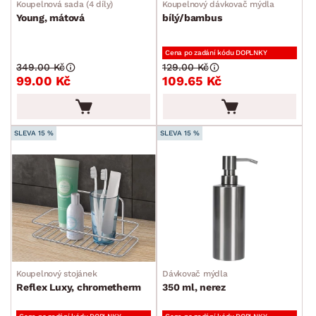
Koupelnová sada (4 díly)
Koupelnový dávkovač mýdla
Young, mátová
bílý/bambus
Cena po zadání kódu DOPLNKY
349.00 Kč
129.00 Kč
99.00 Kč
109.65 Kč
SLEVA 15 %
SLEVA 15 %
Koupelnový stojánek
Dávkovač mýdla
Reflex Luxy, chrometherm
350 ml, nerez