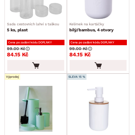
SKLADOVOST
Sada cestovních lahví s taškou
Kelímek na kartáčky
5 ks, plast
bílý/bambus, 4 otvory
Cena po zadání kódu DOPLNKY
Cena po zadání kódu DOPLNKY
99.00 Kč
99.00 Kč
84.15 Kč
84.15 Kč
Výprodej
SLEVA 15 %