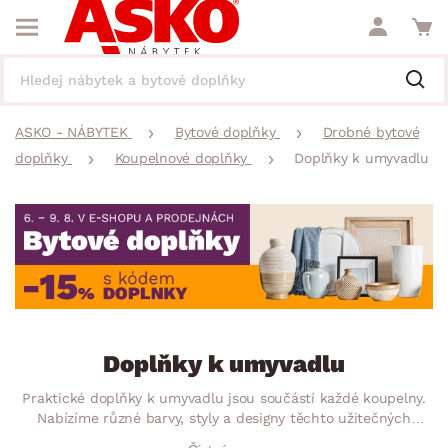
ASKO - NÁBYTEK
Bytové doplňky
Drobné bytové
doplňky
Koupelnové doplňky
Doplňky k umyvadlu
Doplňky k umyvadlu
Praktické doplňky k umyvadlu jsou součástí každé koupelny.
Nabízíme různé barvy, styly a designy těchto užitečných
dekorací. Miska na mýdlo, dávkovač mýdla, kelímek na