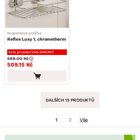
Koupelnová polička
Reflex Luxy 1, chrometherm
Cena po zadání kódu DOPLNKY
599.00 Kč
509.15 Kč
DALŠÍCH 15 PRODUKTŮ
1
2
Vše