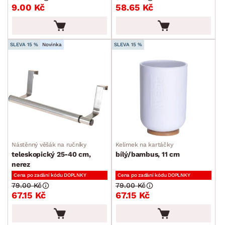
9.00 Kč
58.65 Kč
Záchodové štětky
Ručníky, osušky a předložky
Doplňky k umyvadlu
SLEVA 15 %
Novinka
SLEVA 15 %
Ostatní koupelnové doplňky
Koše na prádlo
Kuchyňské příslušenství
Kancelářské příslušenství
Malířské potřeby
Nástěnný věšák na ručníky
Kelímek na kartáčky
Ostatní bytové doplňky
teleskopický 25-40 cm,
bílý/bambus, 11 cm
nerez
Dětské doplňky a příslušenství
Cena po zadání kódu DOPLNKY
Cena po zadání kódu DOPLNKY
Doplňky pro domácí mazlíčky
79.00 Kč
79.00 Kč
67.15 Kč
67.15 Kč
Vánoce
Velikonoce