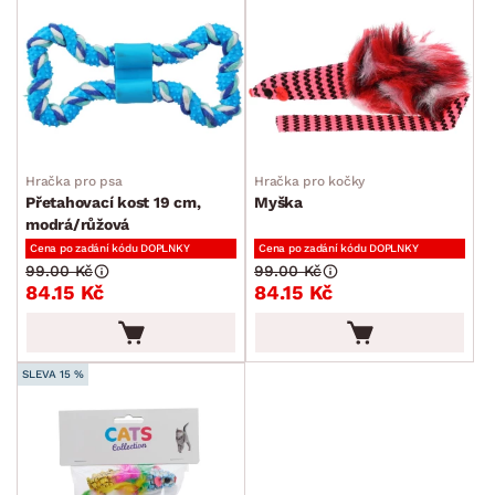
Hračka pro psa
Hračka pro kočky
Přetahovací kost 19 cm,
Myška
modrá/růžová
Cena po zadání kódu DOPLNKY
Cena po zadání kódu DOPLNKY
99.00 Kč
99.00 Kč
84.15 Kč
84.15 Kč
SLEVA 15 %