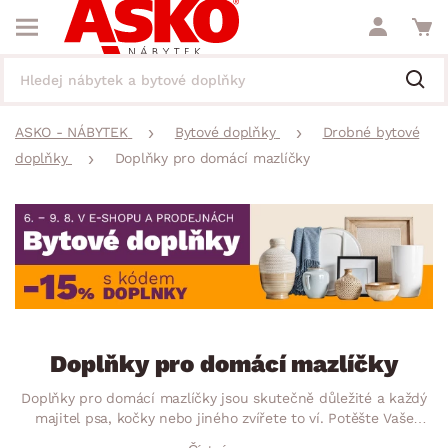
ASKO - NÁBYTEK
Bytové doplňky
Drobné bytové
doplňky
Doplňky pro domácí mazlíčky
Doplňky pro domácí mazlíčky
Doplňky pro domácí mazlíčky jsou skutečně důležité a každý
majitel psa, kočky nebo jiného zvířete to ví. Potěšte Vaše
čtyřnohé kamarády a dejte jim to, co opravdu potřebují. Ať už