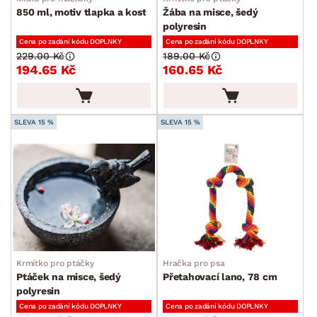
850 ml, motiv tlapka a kost
Žába na misce, šedý
polyresin
Cena po zadání kódu DOPLNKY
Cena po zadání kódu DOPLNKY
229.00 Kč
189.00 Kč
194.65 Kč
160.65 Kč
SLEVA 15 %
SLEVA 15 %
Krmítko pro ptáčky
Hračka pro psa
Ptáček na misce, šedý
Přetahovací lano, 78 cm
polyresin
Cena po zadání kódu DOPLNKY
Cena po zadání kódu DOPLNKY