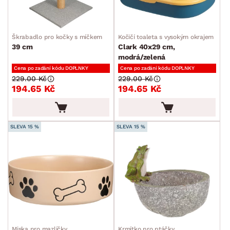
Škrabadlo pro kočky s míčkem
Kočičí toaleta s vysokým okrajem
39 cm
Clark 40x29 cm,
modrá/zelená
Cena po zadání kódu DOPLNKY
Cena po zadání kódu DOPLNKY
229.00 Kč
229.00 Kč
194.65 Kč
194.65 Kč
SLEVA 15 %
SLEVA 15 %
Miska pro mazlíčky
Krmítko pro ptáčky