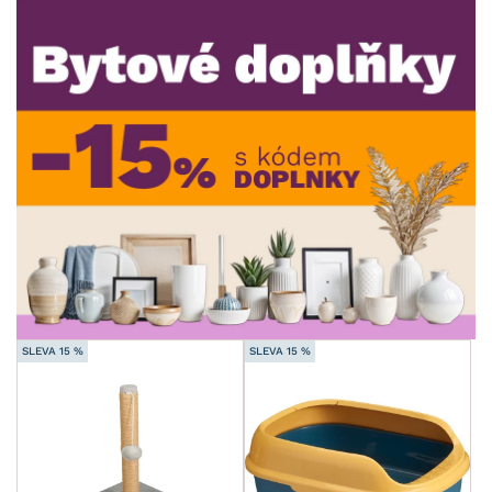
MATERIÁL
min.
cm
max.
cm
MÍSTNOST
min.
cm
max.
cm
SKLADOVOST
min.
cm
max.
cm
SLEVA 15 %
SLEVA 15 %