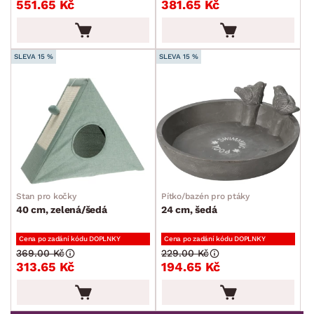
551.65 Kč
381.65 Kč
Kancelářské příslušenství
Malířské potřeby
Ostatní bytové doplňky
SLEVA 15 %
SLEVA 15 %
Dětské doplňky a příslušenství
Doplňky pro domácí mazlíčky
Vánoce
Velikonoce
Sedací soupravy a pohovky
Sestavy a stěny
Drobný nábytek
Spotřebiče
BARVA
Stan pro kočky
Pítko/bazén pro ptáky
40 cm, zelená/šedá
24 cm, šedá
Cena po zadání kódu DOPLNKY
Cena po zadání kódu DOPLNKY
369.00 Kč
229.00 Kč
313.65 Kč
194.65 Kč
ROZMĚRY