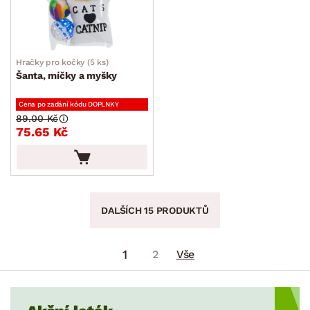
Hračky pro kočky (5 ks)
Šanta, míčky a myšky
Cena po zadání kódu DOPLNKY
89.00 Kč
75.65 Kč
DALŠÍCH 15 PRODUKTŮ
1
2
Vše