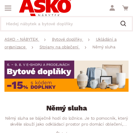
ASKO - NÁBYTEK
Bytové doplňky
Ukládání a
organizace
Stojany na oblečení
Němý sluha
Němý sluha
Němý sluha se báječně hodí do ložnice. Je to pomocník, který
skvěle slouží jako odkládací prostor pro domácí oblečení,
nebo oděv na druhý den do práce. Vše si na něj přehledně