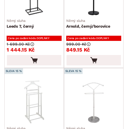
Němý sluha
Němý sluha
Leeds 7, černý
Arnold, černý/borovice
Cena po zadání kódu DOPLNKY
Cena po zadání kódu DOPLNKY
1 699.00 Kč
999.00 Kč
1 444.15 Kč
849.15 Kč
SLEVA 15 %
SLEVA 15 %
Němý sluha
Němý sluha