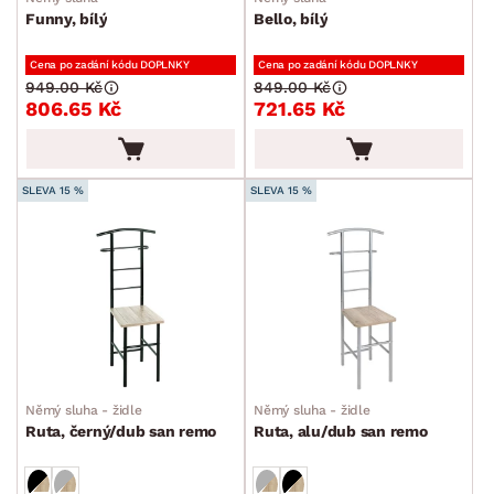
Funny, bílý
Bello, bílý
Cena po zadání kódu DOPLNKY
Cena po zadání kódu DOPLNKY
949.00 Kč
849.00 Kč
806.65 Kč
721.65 Kč
SLEVA 15 %
SLEVA 15 %
Němý sluha - židle
Němý sluha - židle
Ruta, černý/dub san remo
Ruta, alu/dub san remo