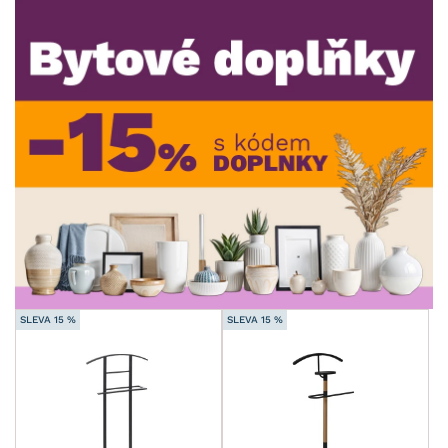
DEKOR
ROZMĚRY
MATERIÁL
min.
cm
max.
cm
POVRCHOVÁ ÚPRAVA
min.
cm
max.
cm
STYL
min.
cm
max.
cm
MÍSTNOST
SLEVA 15 %
SLEVA 15 %
SKLADOVOST