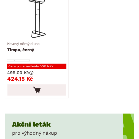
Kovový němý sluha
Timpa, černý
Cena po zadání kódu DOPLNKY
499.00 Kč
424.15 Kč
Akční leták
pro výhodný nákup