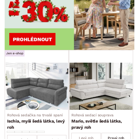
Jen e-shop
Rohová sedačka na trvalé spaní
Rohová sedací souprava
Ischia, myší šedá látka, levý
Mario, světle šedá látka,
roh
pravý roh
Levý roh
Pravý roh