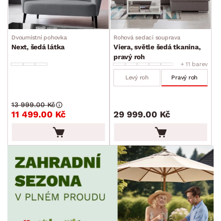
MÍSTNOST
Dvoumístní pohovka
Rohová sedací souprava
ZNAČKA
Next, šedá látka
Viera, světle šedá tkanina,
pravý roh
+ 11 barev
PET FRIENDLY
Levý roh
Pravý roh
SKLADOVOST
13 999.00 Kč
11 499.00 Kč
29 999.00 Kč