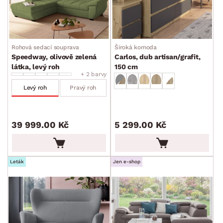
DEKOR
ROZMĚRY
Rohová sedací souprava
Široká komoda
Speedway, olivově zelená
Carlos, dub artisan/grafit,
látka, levý roh
150 cm
MATERIÁL
+ 2 barvy
min.
cm
max.
cm
Levý roh
Pravý roh
FUNKCE
min.
cm
max.
cm
39 999.00 Kč
5 299.00 Kč
POVRCHOVÁ ÚPRAVA
min.
cm
max.
cm
ZPŮSOB PROVEDENÍ
Leták
Jen e-shop
min.
cm
max.
cm
TVAR
min.
cm
max.
cm
STYL