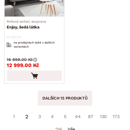
Rohová sedací souprava
Enjoy, šedá látka
na prodejnách také v dalších
variantách
16 999.00 Kč
12 999.00 Kč
DALŠÍCH 15 PRODUKTŮ
2
1
3
4
5
44
87
130
173
214
Vše