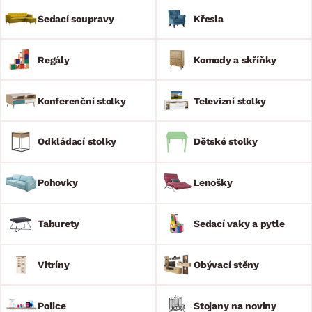
na komfort. Díky široké nabídce sedacích souprav si každý
najde své místo pro pohodlné posezení. Dalším požadavkem je
Sedací soupravy
Křesla
atraktivní design a praktická funkce. Díky moderním prvkům
obývacích sestav a praktičnosti konferenčních stolků získá
Váš obývací pokoj ten správný prostor pro domácí pohodu.
Regály
Komody a skříňky
Konferenční stolky
Televizní stolky
Odkládací stolky
Dětské stolky
Pohovky
Lenošky
Taburety
Sedací vaky a pytle
Vitríny
Obývací stěny
Police
Stojany na noviny