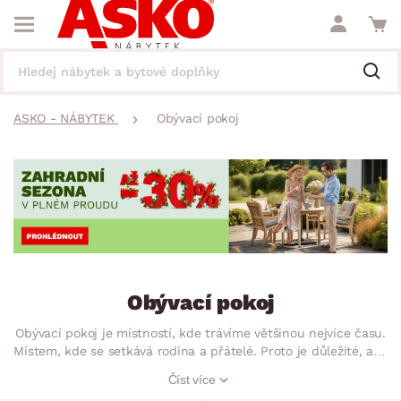
ASKO - NÁBYTEK
Obývací pokoj
Obývací pokoj
Obývací pokoj je místností, kde trávíme většinou nejvíce času.
Místem, kde se setkává rodina a přátelé. Proto je důležité, aby
nábytek v tomto prostoru zpříjemnil Vaše společně strávené
Číst více
chvíle. Tento nábytek by měl v první řadě splňovat požadavky