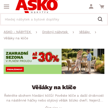
ASKO - NÁBYTEK
Drobný nábytek
Věšáky
Věšáky na klíče
Věšáky na klíče
Řekněte sbohem hledání klíčů! Pověste klíče a další drobnosti
na nástěnné háčky nebo stylový věšák blízko dveří. Nejenže
budete mít o svých věcech přehled, ale hlavně je budete mít
Číst více