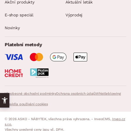
Akční produkty
Aktuální leták
E-shop speciál
Výprodej
Novinky
Platební metody
Všeobecné obchodní podmínky
Ochrana osobních údajů
Whistleblowing
Pravidla používání cookies
© 2026 ASKO - NÁBYTEK, všechna práva vyhrazena. - InveoCMS,
Inveo.cz
s.r.o.
Všechny uvedené ceny jsou vč. DPH.