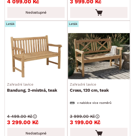
4 099.00 Kč
3 999.00 Kč
Nedostupné
ROZMĚRY
Leták
Leták
MATERIÁL
min.
cm
max.
cm
POVRCHOVÁ ÚPRAVA
min.
cm
max.
cm
MÍSTNOST
min.
cm
max.
cm
Zahradní lavice
Zahradní lavice
SKLADOVOST
Bandung, 2-místná, teak
Cross, 120 cm, teak
min.
cm
max.
cm
v nabídce více rozměrů
min.
cm
max.
cm
4 499.00 Kč
3 999.00 Kč
3 299.00 Kč
3 199.00 Kč
Nedostupné