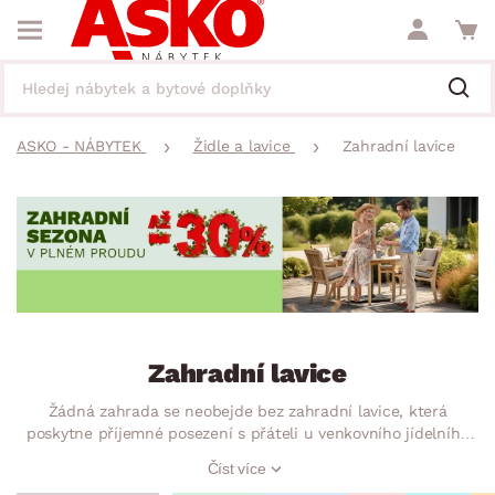
ASKO - NÁBYTEK
Židle a lavice
Zahradní lavice
Zahradní lavice
Žádná zahrada se neobejde bez zahradní lavice, která
poskytne příjemné posezení s přáteli u venkovního jídelního
stolu nebo lenošení v pěkném zákoutí zahrady. Víceúčelová
Číst více
lavice s praktickým úložným prostorem poslouží k relaxaci, ale