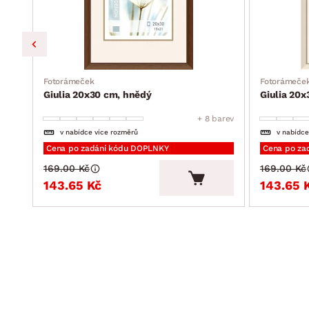
Fotorámeček
Fotorámeče
Giulia 20x30 cm, hnědý
Giulia 20x
barev
+ 8 barev
v nabídce více rozměrů
v nabídce
Cena po zadání kódu DOPLNKY
Cena po za
169.00 Kč
169.00 Kč
143.65 Kč
143.65 