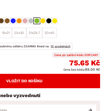
DOPLŇKY
VÁNOCE
ahradní doplňky
ahradní sestavy
15x21
20x30
21x29,7
30x40
osobnímu odběru ZDARMA ihned na
10 prodejnách
Cena po zadání kódu DOPLNKY
75.65 Kč
89.00 Kč
Cena bez kódu:
VLOŽIT DO KOŠÍKU
 nebo vyzvednutí