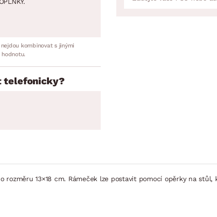
OPLNKY.
 nejdou kombinovat s jinými
 hodnotu.
 telefonicky?
i o rozměru 13×18 cm. Rámeček lze postavit pomocí opěrky na stůl, 