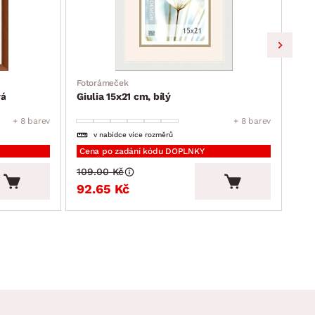
Fotorámeček
Fot
vá
Giulia 15x21 cm, bílý
Giu
+ 8 barev
+ 8 barev
v nabídce více rozměrů
Cena po zadání kódu DOPLNKY
Cen
109.00 Kč
109
92.65 Kč
92