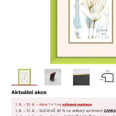
Jídelna
BYTOVÝ TEXTIL
STOLOVÁNÍ A VAŘE
Koupelnové ses
Dětský pokoj
Přikrývky
Jídelní servis
Jídelní sesta
Polštáře
Předsíň, šatna a chodba
Příbory
Zahradní sest
Koberce
Hrnce
Kuchyně
Závěsy a žaluzie
Pánve
Koupelna
Zobrazit vše
Zobrazit vše
Zahrada
VELIKONOCE
Domácnost
Aktuální akce
1. 8. - 31. 8. - Akce 1 + 1 na
vybrané matrace
.
1. 8. - 31. 8. - SLEVA AŽ 30 % na veškerý sortiment
ZAHRA