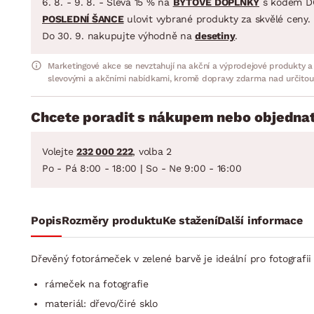
6. 8. - 9. 8. - Sleva 15 % na
BYTOVÉ DOPLŇKY
s kódem D
POSLEDNÍ ŠANCE
ulovit vybrané produkty za skvělé ceny.
Do 30. 9. nakupujte výhodně na
desetiny
.
Marketingové akce se nevztahují na akční a výprodejové produkty a
slevovými a akčními nabídkami, kromě dopravy zdarma nad určitou
Chcete poradit s nákupem nebo objednat
Volejte
232 000 222
, volba 2
Po - Pá 8:00 - 18:00 | So - Ne 9:00 - 16:00
Popis
Rozměry produktu
Ke stažení
Další informace
Dřevěný fotorámeček v zelené barvě je ideální pro fotografi
rámeček na fotografie
materiál: dřevo/čiré sklo