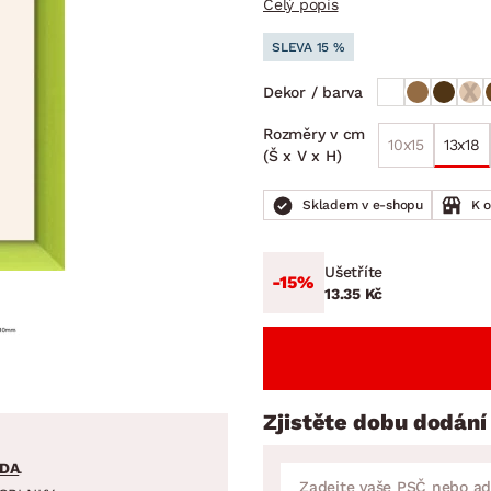
Celý popis
NÍ
DOMÁCÍ SPOTŘEBIČE
ZAHRADNÍ 
tavy
Z
SLEVA 15 %
vy
Z
Dekor / barva
avy
Rozměry v cm
10x15
13x18
(Š x V x H)
Skladem v e-shopu
K 
Ušetříte
-15%
13.35 Kč
Zjistěte dobu dodání
DA
.