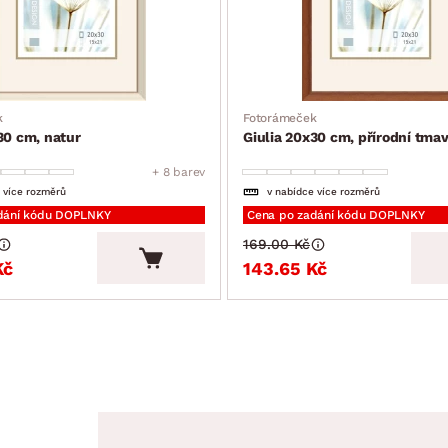
k
Fotorámeček
30 cm, natur
Giulia 20x30 cm, přírodní tma
+ 8 barev
 více rozměrů
v nabídce více rozměrů
dání kódu DOPLNKY
Cena po zadání kódu DOPLNKY
169.00 Kč
Kč
143.65 Kč