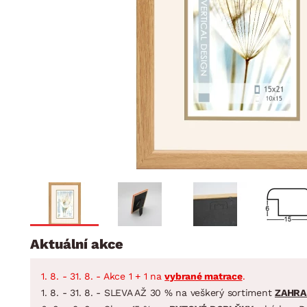
Jídelna
BYTOVÝ TEXTIL
STOLOVÁNÍ A VAŘE
Koupelnové ses
Dětský pokoj
Přikrývky
Jídelní servis
Jídelní sesta
Polštáře
Předsíň, šatna a chodba
Příbory
Zahradní sest
Koberce
Hrnce
Kuchyně
Závěsy a žaluzie
Pánve
Koupelna
Zobrazit vše
Zobrazit vše
Zahrada
VELIKONOCE
Domácnost
Aktuální akce
1. 8. - 31. 8. - Akce 1 + 1 na
vybrané matrace
.
1. 8. - 31. 8. - SLEVA AŽ 30 % na veškerý sortiment
ZAHRA