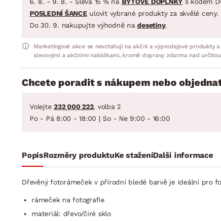
6. 8. - 9. 8. - Sleva 15 % na
BYTOVÉ DOPLŇKY
s kódem D
POSLEDNÍ ŠANCE
ulovit vybrané produkty za skvělé ceny.
Do 30. 9. nakupujte výhodně na
desetiny
.
Marketingové akce se nevztahují na akční a výprodejové produkty a
slevovými a akčními nabídkami, kromě dopravy zdarma nad určitou
Chcete poradit s nákupem nebo objednat
Volejte
232 000 222
, volba 2
Po - Pá 8:00 - 18:00 | So - Ne 9:00 - 16:00
Popis
Rozměry produktu
Ke stažení
Další informace
Dřevěný fotorámeček v přírodní bledé barvě je ideální pro f
rámeček na fotografie
materiál: dřevo/čiré sklo