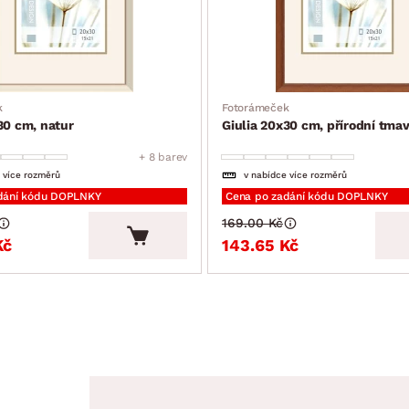
k
Fotorámeček
30 cm, natur
Giulia 20x30 cm, přírodní tma
+ 8 barev
 více rozměrů
v nabídce více rozměrů
dání kódu DOPLNKY
Cena po zadání kódu DOPLNKY
169.00 Kč
Kč
143.65 Kč