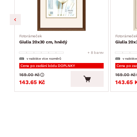
Fotorámeček
Fotorámeče
Giulia 20x30 cm, hnědý
Giulia 20x
barev
+ 8 barev
v nabídce více rozměrů
v nabídce
Cena po zadání kódu DOPLNKY
Cena po za
169.00 Kč
169.00 Kč
143.65 Kč
143.65 