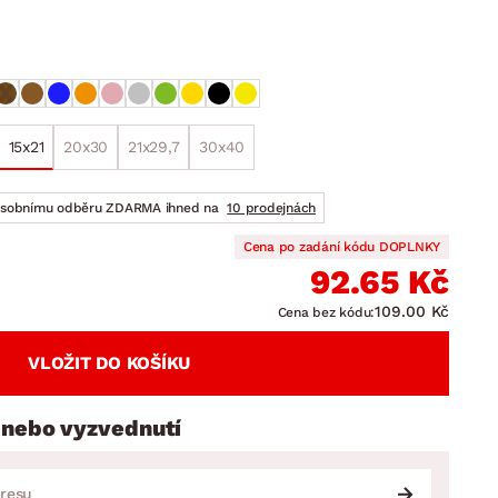
DOPLŇKY
VÁNOCE
ahradní doplňky
ahradní sestavy
15x21
20x30
21x29,7
30x40
osobnímu odběru ZDARMA ihned na
10 prodejnách
Cena po zadání kódu DOPLNKY
92.65 Kč
109.00 Kč
Cena bez kódu:
VLOŽIT DO KOŠÍKU
 nebo vyzvednutí