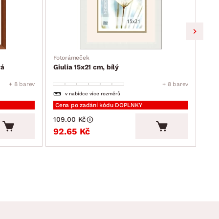
Fotorámeček
Fot
vá
Giulia 15x21 cm, bílý
Giu
+ 8 barev
+ 8 barev
v nabídce více rozměrů
Cena po zadání kódu DOPLNKY
Cen
109.00 Kč
109
92.65 Kč
92