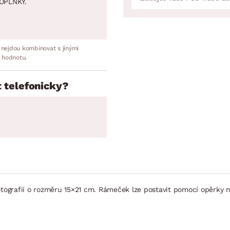
OPLNKY.
 nejdou kombinovat s jinými
 hodnotu.
 telefonicky?
otografii o rozměru 15×21 cm. Rámeček lze postavit pomocí opěrky n