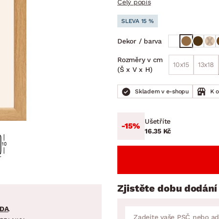
Celý popis
NÍ
DOMÁCÍ SPOTŘEBIČE
ZAHRADNÍ 
tavy
Z
SLEVA 15 %
vy
Z
Dekor / barva
avy
Rozměry v cm
10x15
13x18
(Š x V x H)
Skladem v e-shopu
K 
Ušetříte
-15%
16.35 Kč
Zjistěte dobu dodání
DA
.