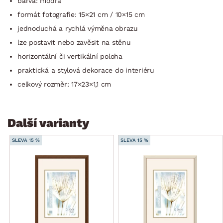
barva: modrá
formát fotografie: 15×21 cm / 10×15 cm
jednoduchá a rychlá výměna obrazu
lze postavit nebo zavěsit na stěnu
horizontální či vertikální poloha
praktická a stylová dekorace do interiéru
celkový rozměr: 17×23×1,1 cm
Další varianty
SLEVA 15 %
SLEVA 15 %