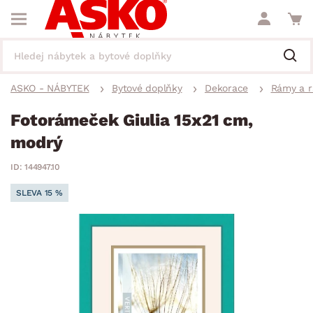
ASKO - NÁBYTEK
Bytové doplňky
Dekorace
Rámy a 
Fotorámeček Giulia 15x21 cm,
modrý
ID: 144947.10
SLEVA 15 %