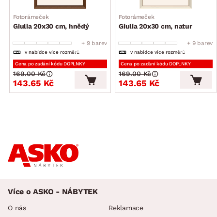
Fotorámeček
Fotorámeček
Giulia 20x30 cm, hnědý
Giulia 20x30 cm, natur
+ 9 barev
+ 9 barev
v nabídce více rozměrů
v nabídce více rozměrů
Cena po zadání kódu DOPLNKY
Cena po zadání kódu DOPLNKY
169.00 Kč
169.00 Kč
143.65 Kč
143.65 Kč
Více o ASKO - NÁBYTEK
O nás
Reklamace