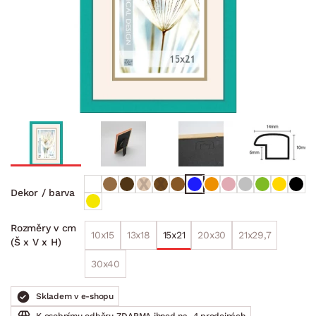
Dekor / barva
Rozměry v cm
10x15
13x18
15x21
20x30
21x29,7
(Š x V x H)
30x40
Skladem v e-shopu
K osobnímu odběru ZDARMA ihned na
4 prodejnách