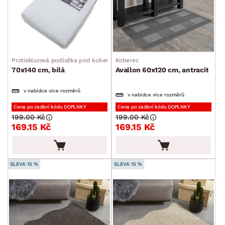
Protiskluzová podložka pod koberec
Koberec
70x140 cm, bílá
Avallon 60x120 cm, antracit
v nabídce více rozměrů
v nabídce více rozměrů
Cena po zadání kódu DOPLNKY
Cena po zadání kódu DOPLNKY
199.00 Kč
199.00 Kč
169.15 Kč
169.15 Kč
SLEVA 15 %
SLEVA 15 %