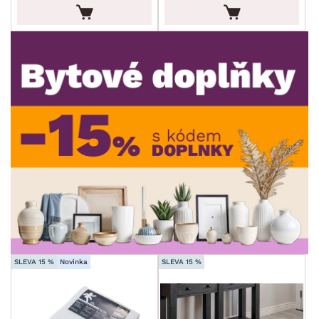
ROZMĚRY
STYL
min.
cm
max.
cm
MÍSTNOST
min.
cm
max.
cm
SKLADOVOST
min.
cm
max.
cm
SLEVA 15 %
Novinka
SLEVA 15 %