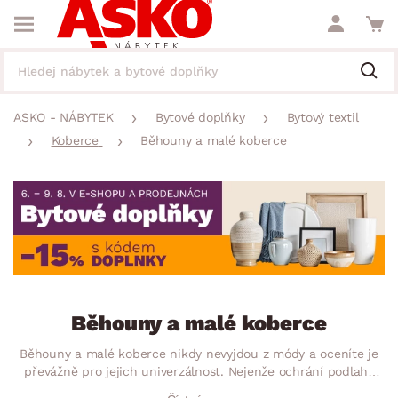
ASKO - NÁBYTEK
Bytové doplňky
Bytový textil
Koberce
Běhouny a malé koberce
Běhouny a malé koberce
Běhouny a malé koberce nikdy nevyjdou z módy a oceníte je
převážně pro jejich univerzálnost. Nejenže ochrání podlahy
před nečistotami a poškozením, ale také vnesou do menších