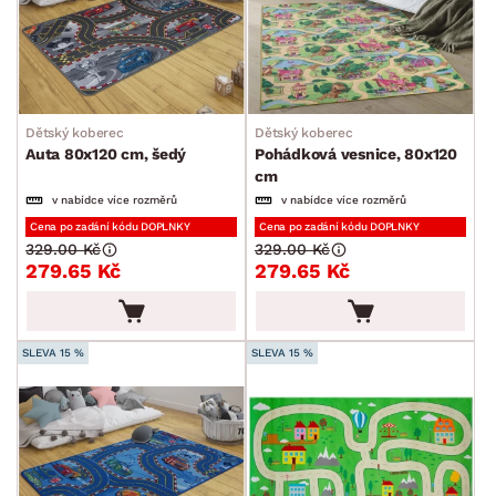
Dětský koberec
Dětský koberec
Auta 80x120 cm, šedý
Pohádková vesnice, 80x120
cm
v nabídce více rozměrů
v nabídce více rozměrů
Cena po zadání kódu DOPLNKY
Cena po zadání kódu DOPLNKY
329.00 Kč
329.00 Kč
279.65 Kč
279.65 Kč
SLEVA 15 %
SLEVA 15 %