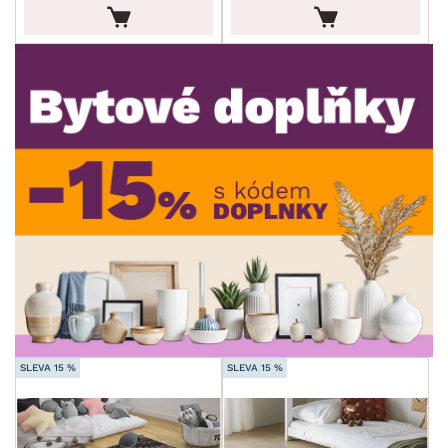
ROZMĚRY
MÍSTNOST
min.
cm
max.
cm
SKLADOVOST
min.
cm
max.
cm
SLEVA 15 %
SLEVA 15 %