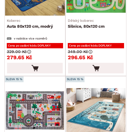
Koberec
Dětský koberec
Auta 80x120 cm, modrý
Silnice, 80x120 cm
v nabídce více rozměrů
Cena po zadání kódu DOPLNKY
Cena po zadání kódu DOPLNKY
329.00 Kč
349.00 Kč
279.65 Kč
296.65 Kč
SLEVA 15 %
SLEVA 15 %