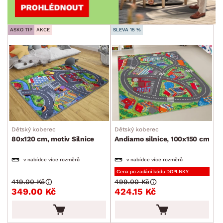
ASKO TIP
AKCE
SLEVA 15 %
Dětský koberec
Dětský koberec
80x120 cm, motiv Silnice
Andiamo silnice, 100x150 cm
v nabídce více rozměrů
v nabídce více rozměrů
Cena po zadání kódu DOPLNKY
419.00 Kč
499.00 Kč
349.00 Kč
424.15 Kč