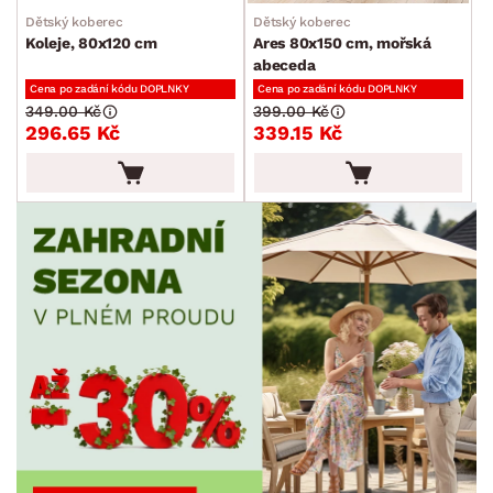
Dětský koberec
Dětský koberec
Koleje, 80x120 cm
Ares 80x150 cm, mořská
abeceda
Cena po zadání kódu DOPLNKY
Cena po zadání kódu DOPLNKY
349.00 Kč
399.00 Kč
296.65 Kč
339.15 Kč