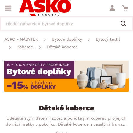
ASKO - NÁBYTEK
Bytové doplňky
Bytový textil
Koberce
Dětské koberce
Dětské koberce
Udělejte svým dětem radost a pořiďte jim koberec pro jejich
domácí hrátky v pokojíku. Dětské koberce s veselými barvami
a motivy se nejenže stanou senzační hrací plochou otevírající