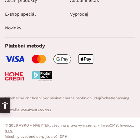
Akční produkty
Aktuální leták
E-shop speciál
Výprodej
Novinky
Platební metody
Všeobecné obchodní podmínky
Ochrana osobních údajů
Whistleblowing
Pravidla používání cookies
© 2026 ASKO - NÁBYTEK, všechna práva vyhrazena. - InveoCMS,
Inveo.cz
s.r.o.
Všechny uvedené ceny jsou vč. DPH.