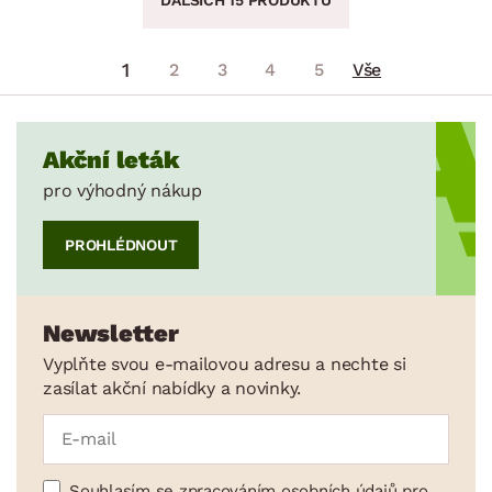
1
2
3
4
5
Vše
Akční leták
pro výhodný nákup
PROHLÉDNOUT
Newsletter
Vyplňte svou e-mailovou adresu a nechte si
zasílat akční nabídky a novinky.
Souhlasím se zpracováním osobních údajů pro