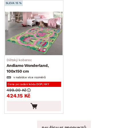
SLEVA 15 %
Dětský koberec
Andiamo Wonderland,
100x150 cm
v nabídce více rozměrů
Cena po zadání kódu DOPLNKY
499.00 Kč
424.15 Kč
DALŠÍCH 15 PRODUKTŮ