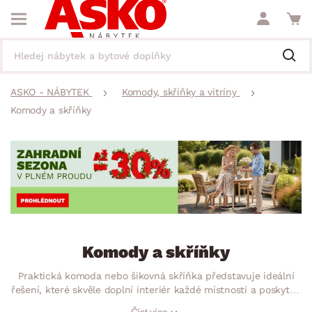
ASKO - NÁBYTEK
Komody, skříňky a vitríny
Komody a skříňky
Komody a skříňky
Praktická komoda nebo šikovná skříňka představuje ideální
řešení, které skvěle doplní interiér každé místnosti a poskytne
vám dostatek úložného prostoru. Ať už hledáte prostornou
Číst více