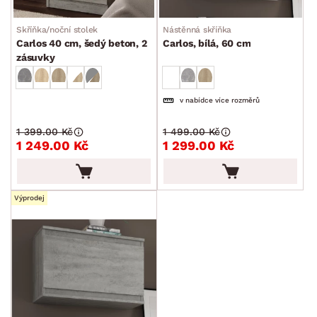
Skříňka/noční stolek
Nástěnná skříňka
Carlos 40 cm, šedý beton, 2
Carlos, bílá, 60 cm
zásuvky
v nabídce více rozměrů
1 399.00 Kč
1 499.00 Kč
1 249.00 Kč
1 299.00 Kč
Výprodej