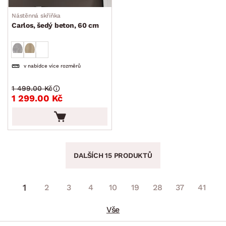
Nástěnná skříňka
Carlos, šedý beton, 60 cm
v nabídce více rozměrů
1 499.00 Kč
1 299.00 Kč
DALŠÍCH 15 PRODUKTŮ
1
2
3
4
10
19
28
37
41
Vše