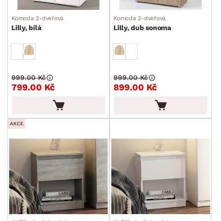
Šuplíkové komody
Komoda 2-dveřová
Komoda 2-dveřová
Dvířkové komody
Lilly, bílá
Lilly, dub sonoma
Kombinované komody
Peřiňáky
Úložné kontejnery
999.00 Kč
999.00 Kč
799.00 Kč
899.00 Kč
Přebalovací pulty
Bytové doplňky
Sedací soupravy a pohovky
Sestavy a stěny
Drobný nábytek
Spotřebiče
BARVA
AKCE
DEKOR
ROZMĚRY