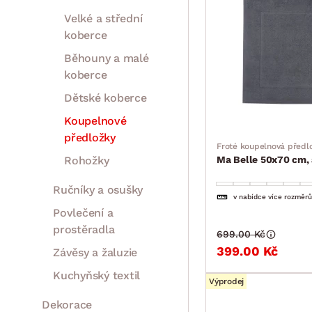
Velké a střední
koberce
Běhouny a malé
koberce
Dětské koberce
Koupelnové
předložky
Froté koupelnová předl
Rohožky
Ma Belle 50x70 cm, 
Ručníky a osušky
v nabídce více rozměrů
Povlečení a
prostěradla
699.00 Kč
399.00 Kč
Závěsy a žaluzie
Kuchyňský textil
Výprodej
Dekorace