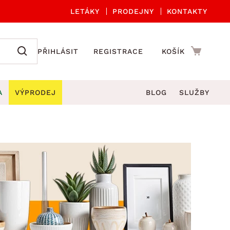
LETÁKY
PRODEJNY
KONTAKTY
PŘIHLÁSIT
REGISTRACE
KOŠÍK
A
VÝPRODEJ
BLOG
SLUŽBY
A ORGANIZACE
Zahradní sety
DROBNÉ BYTOVÉ DOPLŇKY
če
Kuchyňské příslušenství
adní židle a křesla
štníky
Kuchyňské doplňky
ahradní lavice
viny
Koupelnové doplňky
Zahradní stoly
lečení
Zahradní doplňky
hradní houpačky
Zobrazit vše
ahradní lehátka