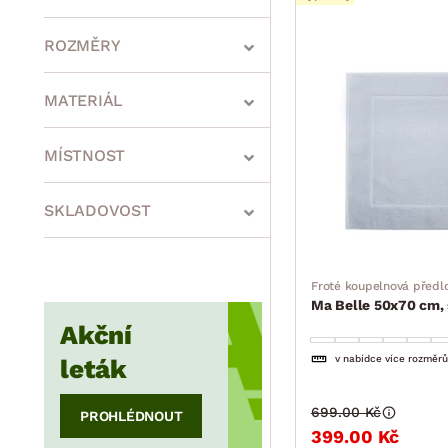
ROZMĚRY
MATERIÁL
min.
cm
max.
cm
MÍSTNOST
SKLADOVOST
min.
cm
max.
cm
Froté koupelnová předl
Ma Belle 50x70 cm, 
min.
cm
max.
cm
Akční
v nabídce více rozměrů
leták
699.00 Kč
PROHLÉDNOUT
399.00 Kč