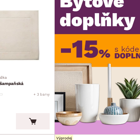
ožka
 šampaňská
+ 3 barvy
Výprodej