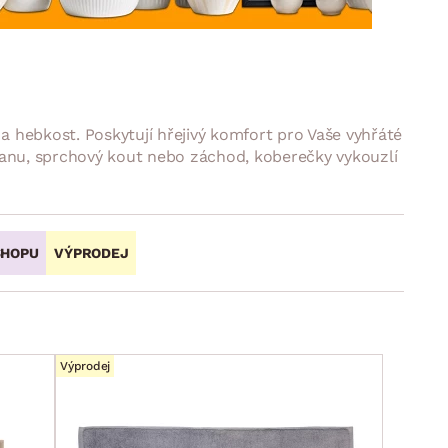
DOPLŇKY
VÁNOCE
ahradní doplňky
ahradní sestavy
 hebkost. Poskytují hřejivý komfort pro Vaše vyhřáté
vanu, sprchový kout nebo záchod, koberečky vykouzlí
SHOPU
VÝPRODEJ
Výprodej