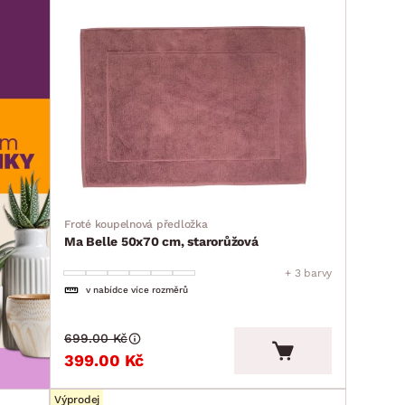
Froté koupelnová předložka
Ma Belle 50x70 cm, starorůžová
+ 3 barvy
v nabídce více rozměrů
699.00 Kč
399.00 Kč
Výprodej