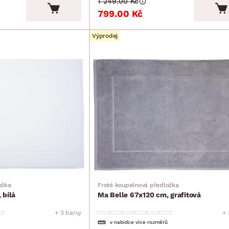
1 249.00 Kč
799.00 Kč
Výprodej
ožka
Froté koupelnová předložka
 bílá
Ma Belle 67x120 cm, grafitová
+ 3 barvy
+ 
v nabídce více rozměrů