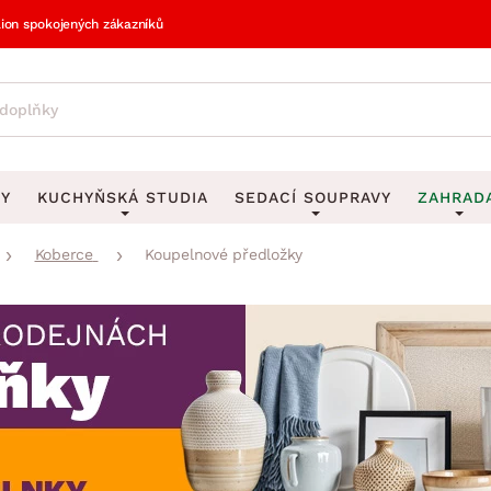
lion spokojených zákazníků
VY
KUCHYŇSKÁ STUDIA
SEDACÍ SOUPRAVY
ZAHRAD
Koberce
Koupelnové předložky
vy
DEKORACE
Sedací soupravy do U
UKLÁDÁNÍ 
y
Obrazy
Věšáky na klí
avy
Rohové sedací soupravy
Zahr
Zrcadla
Stojany na de
tavy
Sedací soupravy 3-2-1
Z
la
Hodiny
Stojany na no
avy
Sedací soupravy na míru
Vázy
Stojany na ob
vy
Za
Zobrazit vše
Zobrazit vše
avy
Z