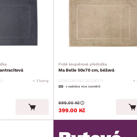
ožka
Froté koupelnová předložka
antracitová
Ma Belle 50x70 cm, béžová
+ 3 barvy
+ 
v nabídce více rozměrů
699.00 Kč
399.00 Kč