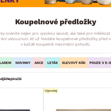
NÍ
DOMÁCÍ SPOTŘEBIČE
ZAHRADNÍ 
tavy
Z
vy
Z
Koupelnové předložky
avy
oceníte nejen pro vysokou savost, ale také pro měkkost a
ání uklouznutí. Ať už hledáte koupelnové předložky před 
v každé koupelně maximální pohodlí.
LADEM
NOVINKY
AKCE
LETÁK
SLEVOVÝ KÓD
POUZE V E-
ější
Nejdražší
Výprodej