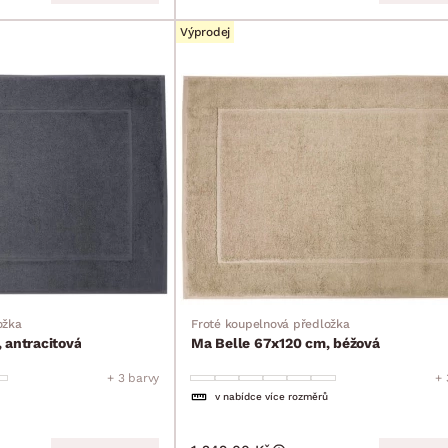
Výprodej
ožka
Froté koupelnová předložka
 antracitová
Ma Belle 67x120 cm, béžová
+ 3 barvy
+ 
v nabídce více rozměrů