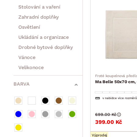
Stolování a vaření
Zahradní doplňky
Osvětlení
Ukládání a organizace
Drobné bytové doplňky
Vánoce
Velikonoce
Froté koupelnová předl
Sedací soupravy a pohovky
Sestavy a stěny
Drobný nábytek
Spotřebiče
Ma Belle 50x70 cm,
BARVA
v nabídce více rozměrů
699.00 Kč
399.00 Kč
Výprodej