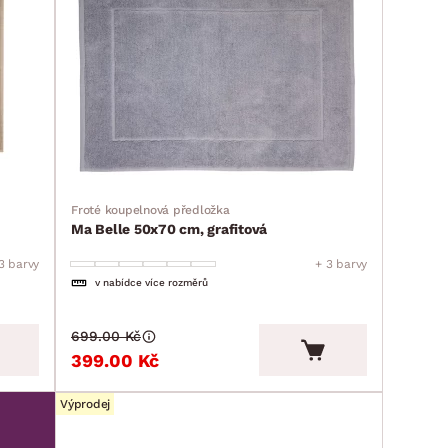
Froté koupelnová předložka
Ma Belle 50x70 cm, grafitová
3 barvy
+ 3 barvy
v nabídce více rozměrů
699.00 Kč
399.00 Kč
Výprodej