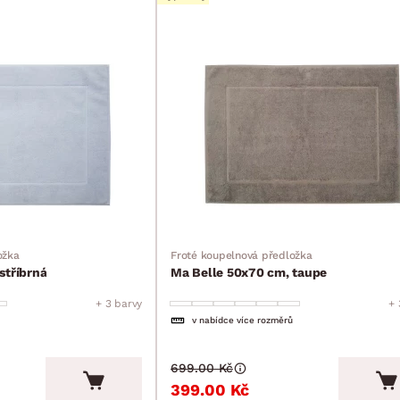
ožka
Froté koupelnová předložka
stříbrná
Ma Belle 50x70 cm, taupe
+ 3 barvy
+ 
v nabídce více rozměrů
699.00 Kč
399.00 Kč