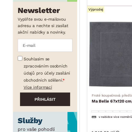
Newsletter
Výprodej
Vyplňte svou e-mailovou
adresu a nechte si zasílat
akční nabídky a novinky.
Souhlasím se
zpracováním osobních
údajů pro účely zasílání
obchodních sdělení.
Více informací
Froté koupelnová předl
Ma Belle 67x120 cm,
v nabídce více rozměrů
Služby
pro vaše pohodlí