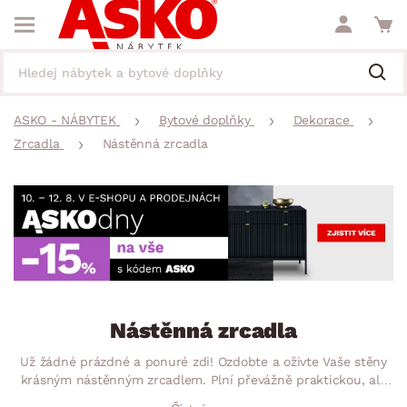
ASKO - NÁBYTEK
Bytové doplňky
Dekorace
Zrcadla
Nástěnná zrcadla
Nástěnná zrcadla
Už žádné prázdné a ponuré zdi! Ozdobte a oživte Vaše stěny
krásným nástěnným zrcadlem. Plní převážně praktickou, ale
i dekorativní funkci. Zrcadlo se může stát zajímavou