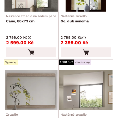
Nástěnné zrcadlo na šedém panelu
Nástěnné zrcadlo
Cano, 80x73 cm
Go, dub sonoma
2 799.00 Kč
2 799.00 Kč
2 599.00 Kč
2 399.00 Kč
Výprodej
ASKO DNY
Jen e-shop
Zrcadlo
Nástěnné zrcadlo