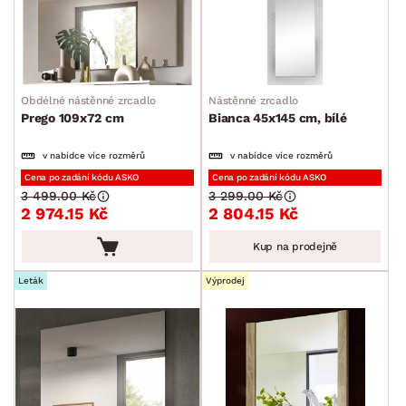
STYL
MÍSTNOST
Obdélné nástěnné zrcadlo
Nástěnné zrcadlo
Prego 109x72 cm
Bianca 45x145 cm, bílé
SKLADOVOST
v nabídce více rozměrů
v nabídce více rozměrů
Cena po zadání kódu ASKO
Cena po zadání kódu ASKO
3 499.00 Kč
3 299.00 Kč
2 974.15 Kč
2 804.15 Kč
Kup na prodejně
Leták
Výprodej