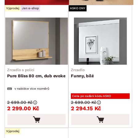
Výprodej
Jen e-shop
ASKO DNY
Zrcadlo s policí
Zrcadlo
Pure Bliss 80 cm, dub evoke
Funny, bílé
v nabídce více rozměrů
Cena po zadání kódu ASKO
2 699.00 Kč
2 699.00 Kč
2 299.00 Kč
2 294.15 Kč
Výprodej