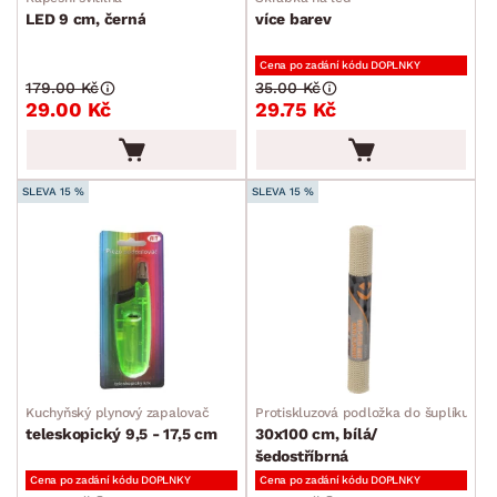
LED 9 cm, černá
více barev
Cena po zadání kódu DOPLNKY
179.00 Kč
35.00 Kč
29.00 Kč
29.75 Kč
SLEVA 15 %
SLEVA 15 %
Kuchyňský plynový zapalovač
Protiskluzová podložka do šuplíku
teleskopický 9,5 - 17,5 cm
30x100 cm, bílá/
šedostříbrná
Cena po zadání kódu DOPLNKY
Cena po zadání kódu DOPLNKY