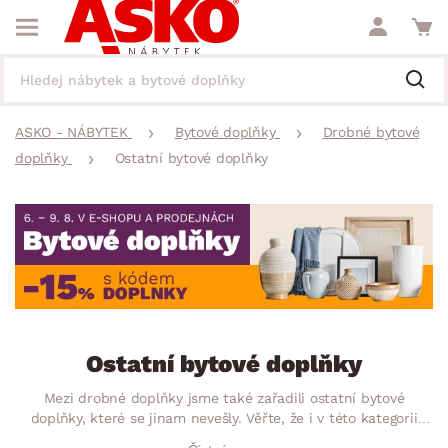
ASKO - NÁBYTEK
Bytové doplňky
Drobné bytové
doplňky
Ostatní bytové doplňky
Ostatní bytové doplňky
Mezi drobné doplňky jsme také zařadili ostatní bytové
doplňky, které se jinam nevešly. Věřte, že i v této kategorii
najdete spoustu užitečných pomocníků, bez kterých by Váš