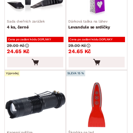
Sada dveřních zarážek
Dárková taška na láhev
4 ks, černé
Levandule se srdíčky
Cena po zadání kódu DOPLNKY
Cena po zadání kódu DOPLNKY
29.00 Kč
29.00 Kč
24.65 Kč
24.65 Kč
Výprodej
SLEVA 15 %
Kapesní svítilna
Škrabka na led