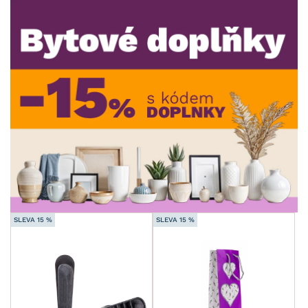
DEKOR
ROZMĚRY
MATERIÁL
min.
cm
max.
cm
FUNKCE
min.
cm
max.
cm
POVRCHOVÁ ÚPRAVA
min.
cm
max.
cm
STYL
SLEVA 15 %
SLEVA 15 %
MÍSTNOST
SKLADOVOST