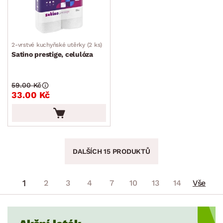
2-vrstvé kuchyňské utěrky (2 ks)
Satino prestige, celulóza
59.00 Kč
33.00 Kč
DALŠÍCH 15 PRODUKTŮ
1
2
3
4
7
10
13
14
Vše