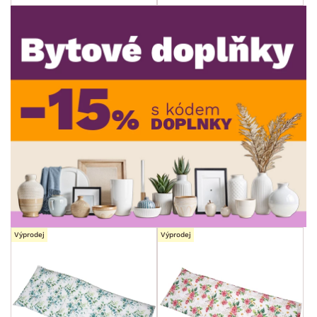
ROZMĚRY
MATERIÁL
min.
cm
max.
cm
MÍSTNOST
min.
cm
max.
cm
SKLADOVOST
min.
cm
max.
cm
Výprodej
Výprodej