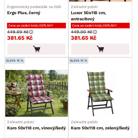
Ergonomický podsedák na židli
Zahradní polstr
Ergo Plus, černý
Luxor 50x118 cm,
antracitový
Cena po zadání kódu DOPLNKY
Cena po zadání kódu DOPLNKY
449.00 Kč
449.00 Kč
381.65 Kč
381.65 Kč
SLEVA 15 %
SLEVA 15 %
Zahradní polstr
Zahradní polstr
Karo 50x118 cm, vínový/šedý
Karo 50x118 cm, zelený/šedý