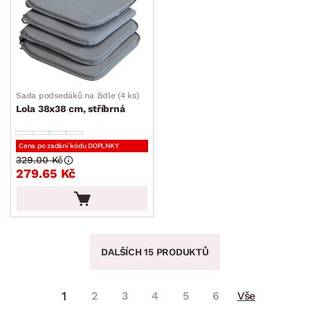
Sada podsedáků na židle (4 ks)
Lola 38x38 cm, stříbrná
Cena po zadání kódu DOPLNKY
329.00 Kč
279.65 Kč
DALŠÍCH 15 PRODUKTŮ
1
2
3
4
5
6
Vše