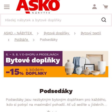
ASKO - NÁBYTEK
Bytové doplňky
Bytový textil
Polštáře
Podsedáky
Podsedáky
Podsedáky jsou nezbytným bytovým doplňkem pro každého,
kdo si potrpí na maximální pohodlí. Ať už sedíte u jídelního
stolu, v křesle nebo třeba na zahradní lavici, měkký podsedák