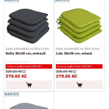
Sada podsedáků na židle (4 ks)
Sada podsedáků na židle (4 ks)
Bella 38x38 cm, antracit
Lola 38x38 cm, zelená
Cena po zadání kódu DOPLNKY
Cena po zadání kódu DOPLNKY
329.00 Kč
329.00 Kč
279.65 Kč
279.65 Kč
SLEVA 15 %