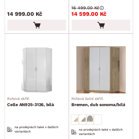
Příslušenství k předsíňovým skříním
16 499.00 Kč
14 999.00 Kč
14 599.00 Kč
Předsíňové skříňové nástavce
Rošty
Matrace
Komody, skříňky a vitríny
Bytové doplňky
Sedací soupravy a pohovky
Sestavy a stěny
Drobný nábytek
Spotřebiče
BARVA
DEKOR
ROZMĚRY
Rohová skříň
Rohová šatní skříň
Celle AN925-3126, bílá
Bremen, dub sonoma/bílá
MATERIÁL
min.
cm
max.
cm
FUNKCE
na prodejnách také v dalších
na prodejnách také v dalších
min.
cm
max.
cm
variantách
variantách