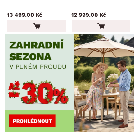
POVRCHOVÁ ÚPRAVA
min.
cm
max.
cm
13 499.00 Kč
12 999.00 Kč
STYL
MÍSTNOST
SKLADOVOST