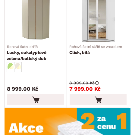
Rohová šatní skříň
Rohová šatní skříň se zrcadlem
Lucky, eukalyptově
Click, bílá
zelená/baltský dub
8 999.00 Kč
8 999.00 Kč
7 999.00 Kč