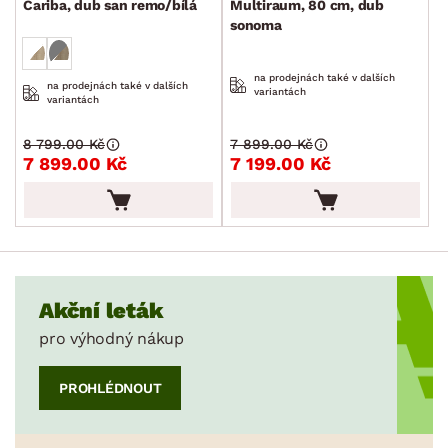
Cariba, dub san remo/bílá
Multiraum, 80 cm, dub
sonoma
na prodejnách také v dalších
na prodejnách také v dalších
variantách
variantách
8 799.00 Kč
7 899.00 Kč
7 899.00 Kč
7 199.00 Kč
Akční leták
pro výhodný nákup
PROHLÉDNOUT