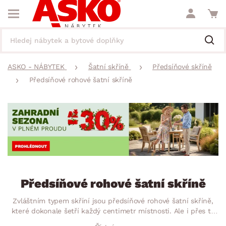
ASKO - NÁBYTEK
Šatní skříně
Předsíňové skříně
Předsíňové rohové šatní skříně
Předsíňové rohové šatní skříně
Zvláštním typem skříní jsou předsíňové rohové šatní skříně,
které dokonale šetří každý centimetr místnosti. Ale i přes to
se do nich vejde víc než dost. Získejte pro Vaše oblečení a