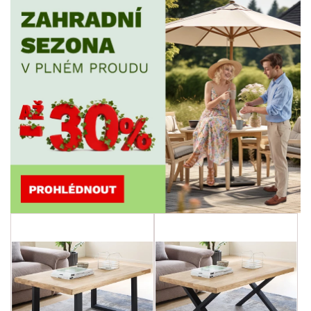
POVRCHOVÁ ÚPRAVA
min.
cm
max.
cm
TVAR
STYL
MÍSTNOST
ZNAČKA
SKLADOVOST