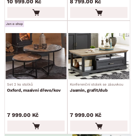
10 999.00 Kč
8 799.00 Kč
Dětské stolky
Křesla a sezení
Židle a lavice
Postele
Šatní skříně
Rošty
Matrace
Komody, skříňky a vitríny
Bytové doplňky
Sedací soupravy a pohovky
Sestavy a stěny
Drobný nábytek
Spotřebiče
BARVA
Jen e-shop
DEKOR
Set 2 ks stolků
Konferenční stolek se zásuvkou
ROZMĚRY
Oxford, masivní dřevo/kov
Jasmin, grafit/dub
MATERIÁL
min.
cm
max.
cm
7 999.00 Kč
7 999.00 Kč
FUNKCE
min.
cm
max.
cm