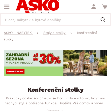
ASKO - NÁBYTEK
Stoly a stolky
Konferenční
stolky
Konferenční stolky
Praktický odkládací prostor se hodí vždy – o to víc, když mu
nechybí styl a potřebné funkce. Doplňte Váš domov a vyberte
si konferenční stolek či stůl, jaký splní všechny Vaše
Číst více