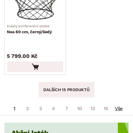
Kulatý konferenční stolek
Noa 80 cm, černý/šedý
5 799.00 Kč
DALŠÍCH 15 PRODUKTŮ
1
2
3
4
7
10
13
15
Vše
Akční leták