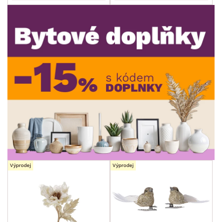
POVRCHOVÁ ÚPRAVA
min.
cm
max.
cm
MÍSTNOST
SKLADOVOST
Výprodej
Výprodej