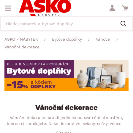
ASKO - NÁBYTEK
Bytové doplňky
Vánoce
Vánoční dekorace
Vánoční dekorace
Vánoční dekorace navodí jedinečnou sváteční atmosféru,
kterou si zamilujete. Naše dekorativní svícny, sošky, věnce či
světýlka pomohou dotvořit to pravé kouzlo Vánoc v každém
Číst více