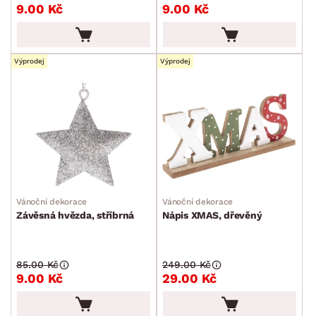
9.00 Kč
9.00 Kč
Vánoční stolování a vaření
Vánoční textil
Výprodej
Výprodej
Velikonoce
Sedací soupravy a pohovky
Sestavy a stěny
Drobný nábytek
Spotřebiče
BARVA
Vánoční dekorace
Vánoční dekorace
Závěsná hvězda, stříbrná
Nápis XMAS, dřevěný
ROZMĚRY
MATERIÁL
85.00 Kč
249.00 Kč
min.
cm
max.
cm
9.00 Kč
29.00 Kč
FUNKCE
min.
cm
max.
cm