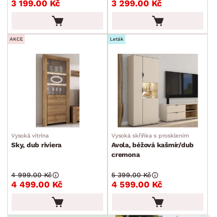
ROZMĚRY
3 199.00 Kč
3 299.00 Kč
MATERIÁL
min.
cm
max.
cm
AKCE
Leták
FUNKCE
min.
cm
max.
cm
POVRCHOVÁ ÚPRAVA
min.
cm
max.
cm
STYL
MÍSTNOST
Vysoká vitrína
Vysoká skříňka s prosklením
Sky, dub riviera
Avola, béžová kašmír/dub
cremona
ZNAČKA
4 999.00 Kč
5 399.00 Kč
4 499.00 Kč
4 599.00 Kč
SKLADOVOST