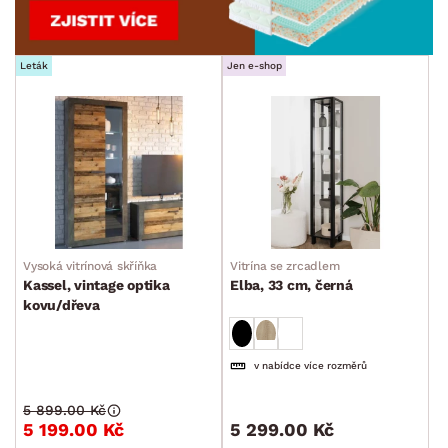
Leták
Jen e-shop
Vysoká vitrínová skříňka
Vitrína se zrcadlem
Kassel, vintage optika
Elba, 33 cm, černá
kovu/dřeva
v nabídce více rozměrů
5 899.00 Kč
5 199.00 Kč
5 299.00 Kč