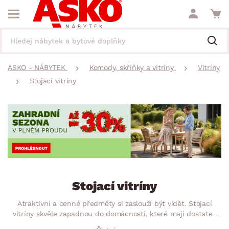
ASKO - NÁBYTEK
Komody, skříňky a vitríny
Vitríny
Stojací vitríny
Stojací vitríny
Atraktivní a cenné předměty si zaslouží být vidět. Stojací
vitríny skvěle zapadnou do domácností, které mají dostatek
prostoru. Každá z našich vitrín se dokonale ujme své role a