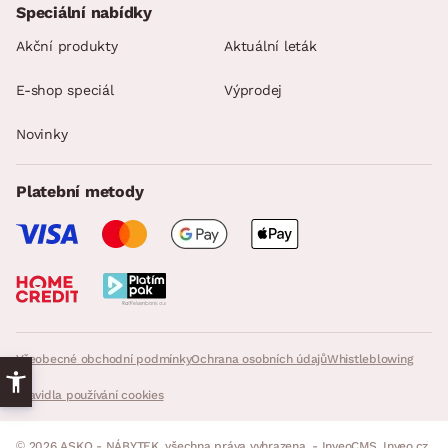
Speciální nabídky
Akční produkty
Aktuální leták
E-shop speciál
Výprodej
Novinky
Platební metody
Všeobecné obchodní podmínky
Ochrana osobních údajů
Whistleblowing
Pravidla používání cookies
© 2026 ASKO - NÁBYTEK, všechna práva vyhrazena. - InveoCMS,
Inveo.cz