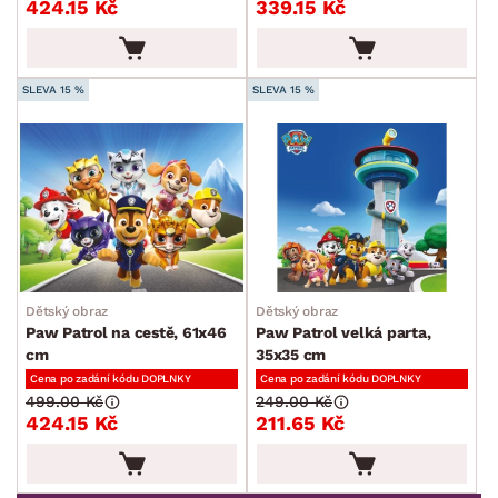
Hodiny
424.15 Kč
339.15 Kč
Zrcadla
Bytové dekorace
SLEVA 15 %
SLEVA 15 %
Rámy a rámečky
Vázy
Květiny a květináče
Vůně do bytu
Stolování a vaření
Zahradní doplňky
Dětský obraz
Dětský obraz
Paw Patrol na cestě, 61x46
Paw Patrol velká parta,
Osvětlení
cm
35x35 cm
Ukládání a organizace
Cena po zadání kódu DOPLNKY
Cena po zadání kódu DOPLNKY
499.00 Kč
249.00 Kč
Drobné bytové doplňky
424.15 Kč
211.65 Kč
Vánoce
Velikonoce