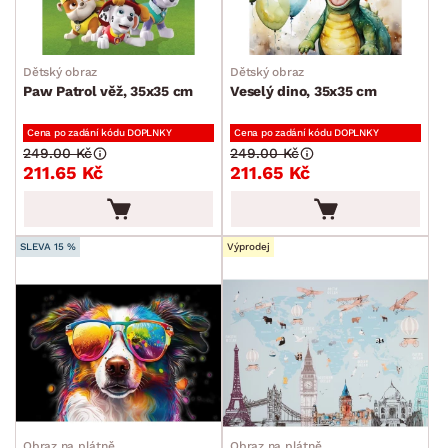
Dětský obraz
Dětský obraz
Paw Patrol věž, 35x35 cm
Veselý dino, 35x35 cm
Cena po zadání kódu DOPLNKY
Cena po zadání kódu DOPLNKY
249.00 Kč
249.00 Kč
211.65 Kč
211.65 Kč
SLEVA 15 %
Výprodej
Obraz na plátně
Obraz na plátně