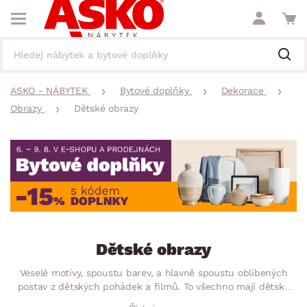
ASKO - NÁBYTEK
Bytové doplňky
Dekorace
Obrazy
Dětské obrazy
Dětské obrazy
Veselé motivy, spoustu barev, a hlavně spoustu oblíbených
postav z dětských pohádek a filmů. To všechno mají dětské
obrazy, do kterých se zamilují holky i kluci. Zeptejte se Vašich