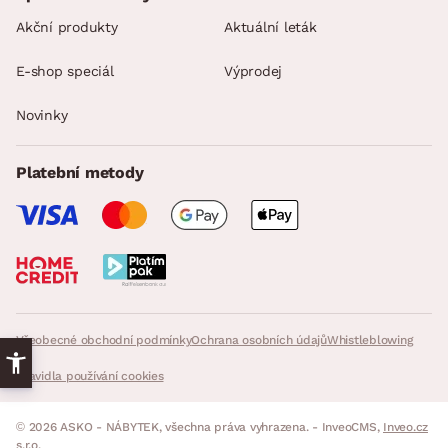
Akční produkty
Aktuální leták
E-shop speciál
Výprodej
Novinky
Platební metody
Všeobecné obchodní podmínky
Ochrana osobních údajů
Whistleblowing
Pravidla používání cookies
© 2026 ASKO - NÁBYTEK, všechna práva vyhrazena. - InveoCMS,
Inveo.cz
s.r.o.