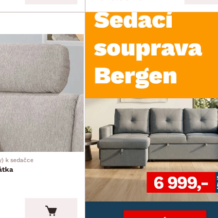
y) k sedačce
átka