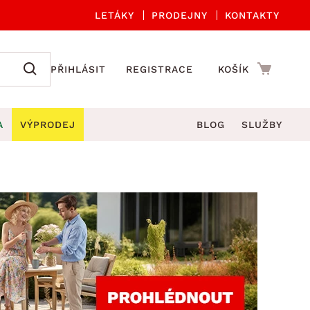
LETÁKY
PRODEJNY
KONTAKTY
PŘIHLÁSIT
REGISTRACE
KOŠÍK
A
VÝPRODEJ
BLOG
SLUŽBY
A ORGANIZACE
Zahradní sety
DROBNÉ BYTOVÉ DOPLŇKY
če
Kuchyňské příslušenství
adní židle a křesla
štníky
Kuchyňské doplňky
ahradní lavice
viny
Koupelnové doplňky
Zahradní stoly
lečení
Zahradní doplňky
hradní houpačky
Zobrazit vše
ahradní lehátka