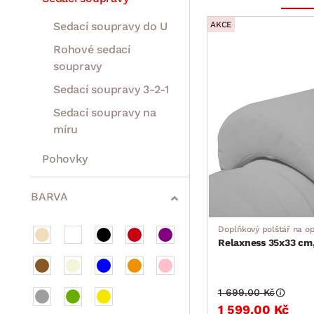
Sedací soupravy do U
AKCE
Rohové sedací
soupravy
Sedací soupravy 3-2-1
Sedací soupravy na
míru
Pohovky
Sestavy a stěny
Drobný nábytek
Spotřebiče
BARVA
Doplňkový polštář na o
Relaxness 35x33 cm,
1 699.00 Kč
1 599.00 Kč