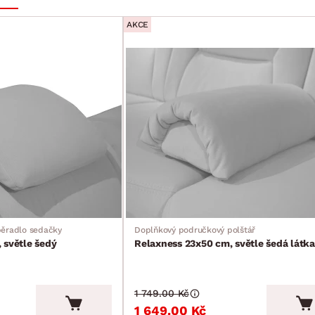
AKCE
pěradlo sedačky
Doplňkový područkový polštář
 světle šedý
Relaxness 23x50 cm, světle šedá látka
1 749.00 Kč
1 649.00 Kč