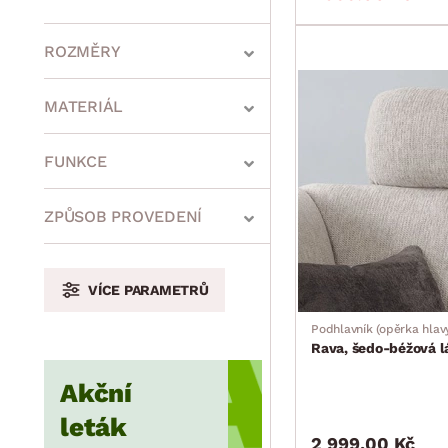
ROZMĚRY
MATERIÁL
min.
cm
max.
cm
FUNKCE
ZPŮSOB PROVEDENÍ
min.
cm
max.
cm
VÍCE PARAMETRŮ
Podhlavník (opěrka hlav
min.
cm
max.
cm
Rava, šedo-béžová l
Akční
leták
min.
cm
max.
cm
2 999.00 Kč