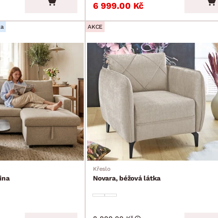
6 999.00 Kč
ka
AKCE
Křeslo
ina
Novara, béžová látka