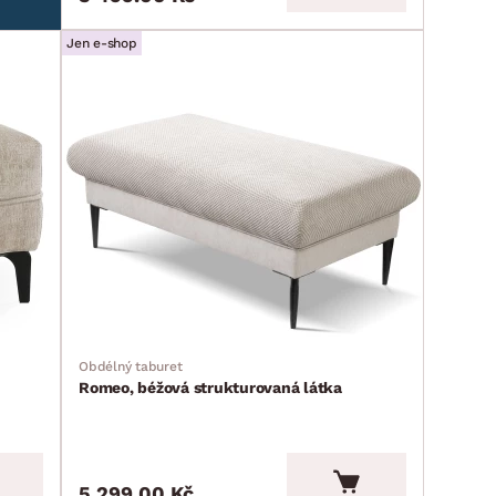
Jen e-shop
Obdélný taburet
Romeo, béžová strukturovaná látka
5 299.00 Kč