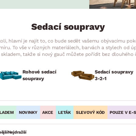
NÍ
DOMÁCÍ SPOTŘEBIČE
ZAHRADNÍ 
tavy
Z
vy
Z
Sedací soupravy
avy
i, hlavní je najít to, co bude sedět vašemu obývacímu poko
 míru. To vše v různých materiálech, barvách a stylech od úp
kladem, takže si nový gauč můžete pořídit bez dlouhého 
Rohové sedací
Sedací soupravy
soupravy
3-2-1
LADEM
NOVINKY
AKCE
LETÁK
SLEVOVÝ KÓD
POUZE V E-
ější
Nejdražší