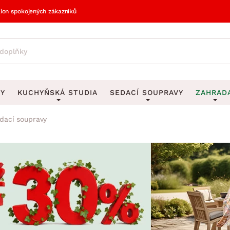
lion spokojených zákazníků
VY
KUCHYŇSKÁ STUDIA
SEDACÍ SOUPRAVY
ZAHRAD
dací soupravy
vy
DEKORACE
Sedací soupravy do U
UKLÁDÁNÍ 
y
Obrazy
Věšáky na klí
avy
Rohové sedací soupravy
Zahr
Zrcadla
Stojany na de
tavy
Sedací soupravy 3-2-1
Z
la
Hodiny
Stojany na no
avy
Sedací soupravy na míru
Vázy
Stojany na ob
vy
Za
Zobrazit vše
Zobrazit vše
avy
Z