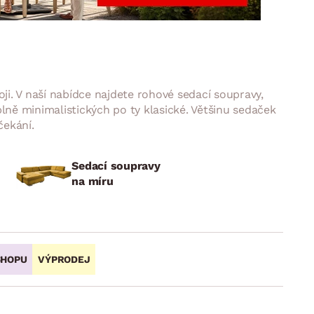
DOPLŇKY
VÁNOCE
ahradní doplňky
ahradní sestavy
ji. V naší nabídce najdete rohové sedací soupravy,
lně minimalistických po ty klasické. Většinu sedaček
čekání.
Sedací soupravy
na míru
SHOPU
VÝPRODEJ