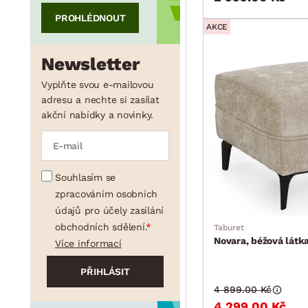
PROHLÉDNOUT
AKCE
min.
cm
max.
cm
Newsletter
Vyplňte svou e-mailovou
adresu a nechte si zasílat
akční nabídky a novinky.
Souhlasím se
zpracováním osobních
údajů pro účely zasílání
obchodních sdělení.
Taburet
Novara, béžová látk
Více informací
4 899.00 Kč
4 299.00 Kč