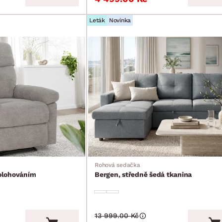
Leták
Novinka
Rohová sedačka
polohováním
Bergen, středně šedá tkanina
13 999.00 Kč