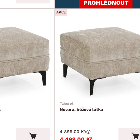
AKCE
Taburet
a
Novara, béžová látka
4 899.00 Kč
4 499.00 Kč