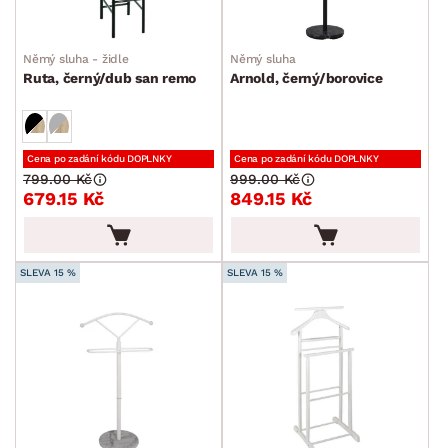
Němý sluha - židle
Němý sluha
Ruta, černý/dub san remo
Arnold, černý/borovice
Cena po zadání kódu DOPLNKY
Cena po zadání kódu DOPLNKY
799.00 Kč
999.00 Kč
679.15 Kč
849.15 Kč
SLEVA 15 %
SLEVA 15 %