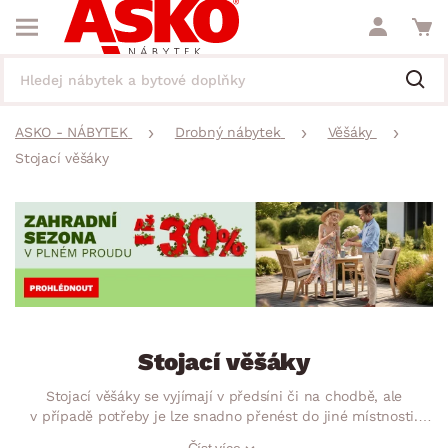
ASKO - NÁBYTEK
Drobný nábytek
Věšáky
Stojací věšáky
Stojací věšáky
Stojací věšáky se vyjímají v předsíni či na chodbě, ale
v případě potřeby je lze snadno přenést do jiné místnosti.
Stabilní stojanové věšáky najdou své místo i v malém koutku.
Číst více