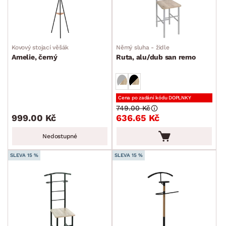
Kovový stojací věšák
Němý sluha - židle
Amelie, černý
Ruta, alu/dub san remo
Cena po zadání kódu DOPLNKY
749.00 Kč
999.00 Kč
636.65 Kč
Nedostupné
SLEVA 15 %
SLEVA 15 %