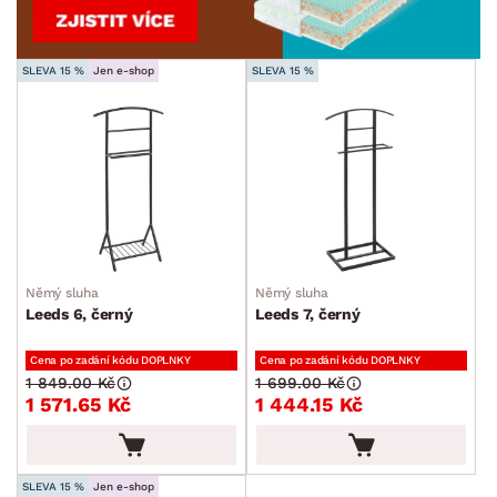
SLEVA 15 %
Jen e-shop
SLEVA 15 %
Němý sluha
Němý sluha
Leeds 6, černý
Leeds 7, černý
Cena po zadání kódu DOPLNKY
Cena po zadání kódu DOPLNKY
1 849.00 Kč
1 699.00 Kč
1 571.65 Kč
1 444.15 Kč
SLEVA 15 %
Jen e-shop