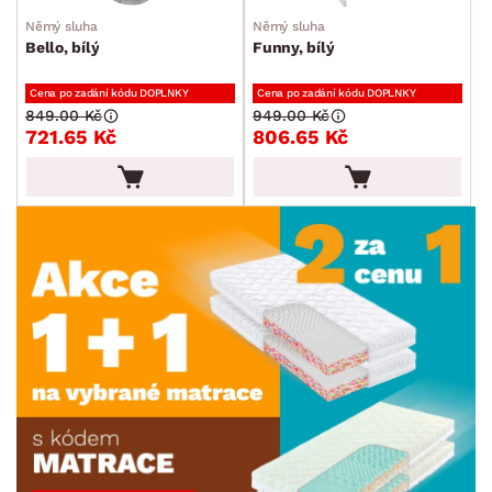
Němý sluha
Němý sluha
Bello, bílý
Funny, bílý
Cena po zadání kódu DOPLNKY
Cena po zadání kódu DOPLNKY
849.00 Kč
949.00 Kč
721.65 Kč
806.65 Kč