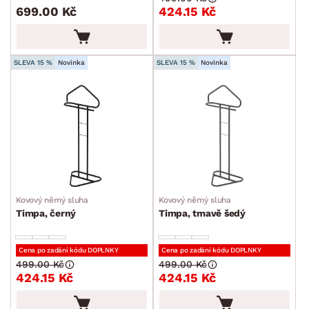
DEKOR
699.00 Kč
424.15 Kč
ROZMĚRY
SLEVA 15 %
Novinka
SLEVA 15 %
Novinka
MATERIÁL
min.
cm
max.
cm
POVRCHOVÁ ÚPRAVA
min.
cm
max.
cm
STYL
min.
cm
max.
cm
MÍSTNOST
Kovový němý sluha
Kovový němý sluha
Timpa, černý
Timpa, tmavě šedý
SKLADOVOST
Cena po zadání kódu DOPLNKY
Cena po zadání kódu DOPLNKY
499.00 Kč
499.00 Kč
424.15 Kč
424.15 Kč