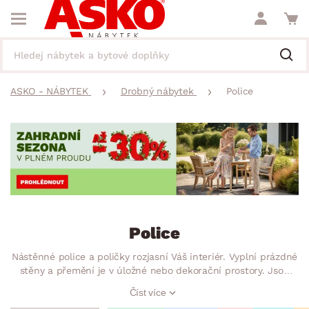
ASKO - NÁBYTEK
Drobný nábytek
Police
Police
Nástěnné police a poličky rozjasní Váš interiér. Vyplní prázdné
stěny a přemění je v úložné nebo dekorační prostory. Jsou
nepostradatelnými pomocníky pro odkládání věcí, které
Číst více
budete mít vždy na očích. Uspořádejte si třeba knihy, květiny,