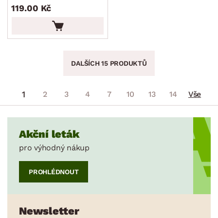
119.00 Kč
DALŠÍCH 15 PRODUKTŮ
1
2
3
4
7
10
13
14
Vše
Akční leták
pro výhodný nákup
PROHLÉDNOUT
Newsletter