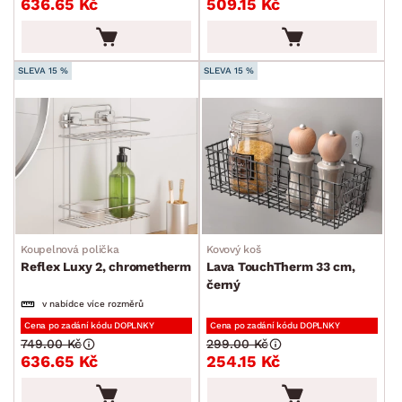
636.65 Kč
509.15 Kč
FUNKCE
min.
cm
max.
cm
SLEVA 15 %
SLEVA 15 %
POVRCHOVÁ ÚPRAVA
min.
cm
max.
cm
STYL
MÍSTNOST
ZNAČKA
Koupelnová polička
Kovový koš
Reflex Luxy 2, chrometherm
Lava TouchTherm 33 cm,
SKLADOVOST
černý
v nabídce více rozměrů
Cena po zadání kódu DOPLNKY
Cena po zadání kódu DOPLNKY
749.00 Kč
299.00 Kč
636.65 Kč
254.15 Kč