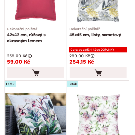
Dekorační polštář
Dekorační polštář
42x42 cm, růžový s
45x45 cm, listy, sametový
okrasným lemem
Cena po zadání kódu DOPLNKY
259.00 Kč
299.00 Kč
59.00 Kč
254.15 Kč
Leták
Leták