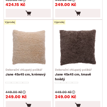
Povlečení a prostěradla
424.15 Kč
249.00 Kč
Závěsy a žaluzie
Kuchyňský textil
Výprodej
Výprodej
Dekorace
Stolování a vaření
Zahradní doplňky
Osvětlení
Ukládání a organizace
Drobné bytové doplňky
Dekorační chlupatý polštář
Dekorační chlupatý polštář
Vánoce
Jane 45x45 cm, krémový
Jane 45x45 cm, tmavě
hnědý
Velikonoce
Sedací soupravy a pohovky
Sestavy a stěny
Drobný nábytek
Spotřebiče
449.00 Kč
449.00 Kč
BARVA
249.00 Kč
249.00 Kč