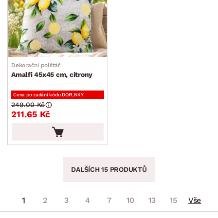
Dekorační polštář
Amalfi 45x45 cm, citrony
Cena po zadání kódu DOPLNKY
249.00 Kč
211.65 Kč
DALŠÍCH 15 PRODUKTŮ
1
2
3
4
7
10
13
15
Vše