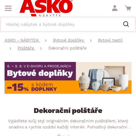
ASKO - NÁBYTEK
Bytové doplňky
Bytový textil
Polštáře
Dekorační polštáře
Dekorační polštáře
Vyjádřete svůj styl originálním dekoračním polštářem, který
snadno a rychle ozdobí každý interiér. Pohodlný dekorační
polštář bude Vaší pohovce nebo křeslu určitě slušet, a navíc